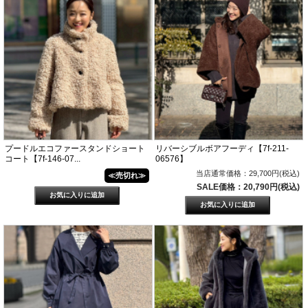
プードルエコファースタンドショート
リバーシブルボアフーディ【7f-211-
コート【7f-146-07...
06576】
当店通常価格：29,700円(税込)
≪売切れ≫
SALE価格：20,790円(税込)