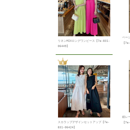
ベー
リネンMIXロングワンピース【7e-831-
【7e-
06449】
総レ
スカラップデザインセットアップ【7e-
【7e-
831-06424】