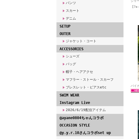
シャ
パンツ
【7e-
スカート
デニム
SETUP
OUTER
ジャケット・コート
ACCESSORIES
シューズ
バッグ
帽子・ヘアアクセ
マフラー・ストール・スカーフ
バイカ
ブレスレット・ピアスetc
SWIM WEAR
Instagram Live
2026/6/19配信アイテム
@ayane0804ちゃんコラボ
OCCASION STYLE
@y.y.r.10さんコラボset up