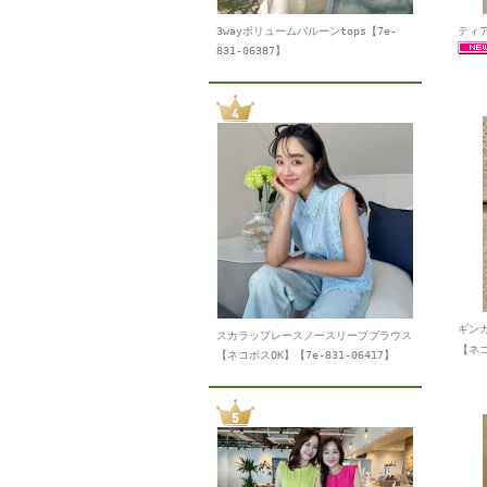
3wayボリュームバルーンtops【7e-
ティア
831-06387】
ギン
スカラップレースノースリーブブラウス
【ネコ
【ネコポスOK】【7e-831-06417】