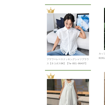
カップ
0191
フラワーレースドッキングシャツブラウ
ス【ネコポスOK】【7e-831-06437】