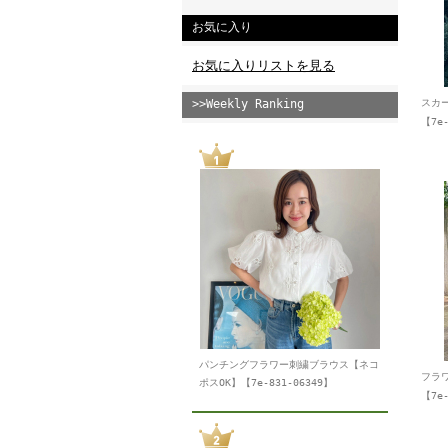
お気に入り
お気に入りリストを見る
>>Weekly Ranking
スカ
【7e-
パンチングフラワー刺繍ブラウス【ネコ
フラ
ポスOK】【7e-831-06349】
【7e-