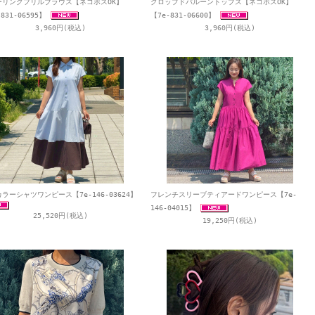
ーリングフリルブラウス【ネコポスOK】
クロップドバルーントップス【ネコポスOK】
831-06595】
【7e-831-06600】
3,960円(税込)
3,960円(税込)
ラーシャツワンピース【7e-146-03624】
フレンチスリーブティアードワンピース【7e-
146-04015】
25,520円(税込)
19,250円(税込)