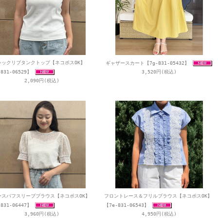
シックリブタンクトップ【ネコポスOK】
ギャザースカート【7g-831-05432】
831-06529】
3,520円(税込)
2,090円(税込)
ースパフスリーブブラウス【ネコポスOK】
フロントレース＆フリルブラウス【ネコポスOK】
831-06447】
【7e-831-06543】
3,960円(税込)
4,950円(税込)