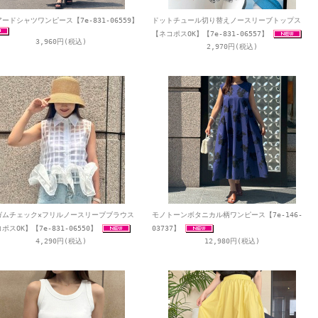
ードシャツワンピース【7e-831-06559】
ドットチュール切り替えノースリーブトップス
【ネコポスOK】【7e-831-06557】
3,960円(税込)
2,970円(税込)
ガムチェック×フリルノースリーブブラウス
モノトーンボタニカル柄ワンピース【7e-146-
ポスOK】【7e-831-06550】
03737】
4,290円(税込)
12,980円(税込)