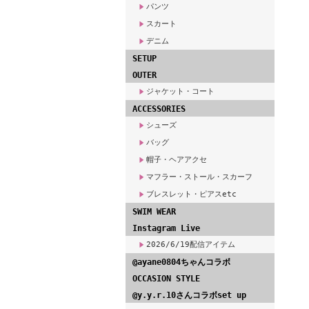
パンツ
スカート
デニム
SETUP
OUTER
ジャケット・コート
ACCESSORIES
シューズ
バッグ
帽子・ヘアアクセ
マフラー・ストール・スカーフ
ブレスレット・ピアスetc
SWIM WEAR
Instagram Live
2026/6/19配信アイテム
@ayane0804ちゃんコラボ
OCCASION STYLE
@y.y.r.10さんコラボset up