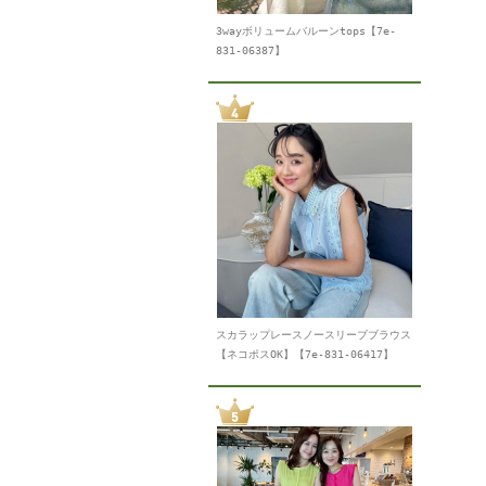
3wayボリュームバルーンtops【7e-
831-06387】
スカラップレースノースリーブブラウス
【ネコポスOK】【7e-831-06417】