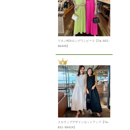
リネンMIXロングワンピース【7e-831-
06449】
スカラップデザインセットアップ【7e-
831-06424】