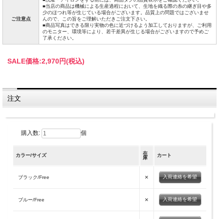
■当店の商品は機械による生産過程において、生地を織る際の糸の継ぎ目や多
少のほつれ等が生じている場合がございます。品質上の問題ではございませ
ご注意点
んので、この旨をご理解いただきご注文下さい。
■商品写真はできる限り実物の色に近づけるよう加工しておりますが、ご利用
のモニター、環境等により、若干差異が生じる場合がございますので予めご
了承ください。
SALE価格:
2,970円(税込)
注文
購入数:
個
在
カラー/サイズ
カート
庫
×
入荷連絡を希望
ブラック/Free
×
入荷連絡を希望
ブルー/Free