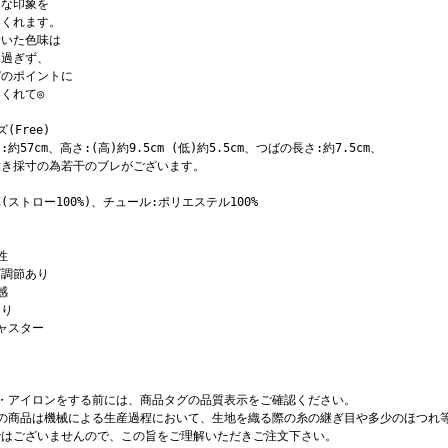
ィな印象を
てくれます。
着いた色味は
し過ぎず、
デのポイントに
くれて◎
(Free)
:約57cm、高さ:(高)約9.5cm (低)約5.5cm、つばの長さ:約7.5cm、
置き採寸の為若干のブレがございます。
(ストロー100%)、チュール:ポリエステル100%
性
ズ調節あり
感
あり
ャスター
濯・アイロンをする前には、商品タグの品質表示をご確認ください。
店の商品は機械による生産過程において、生地を織る際の糸の継ぎ目や多少のほつれ
ではございませんので、この旨をご理解いただきご注文下さい。