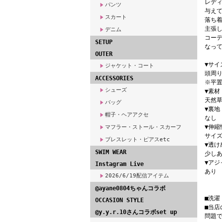
レデ
パンツ
与え
スカート
落ち
主張
デニム
コー
SETUP
なって
OUTER
▼サイズ
ジャケット・コート
頭周り
ACCESSORIES
※平
シューズ
▼素材
天然草
バッグ
▼裏地
帽子・ヘアアクセ
なし
▼伸縮
マフラー・ストール・スカーフ
サイ
ブレスレット・ピアスetc
▼透け
SWIM WEAR
少し
▼アジ
Instagram Live
あり
2026/6/19配信アイテム
@ayane0804ちゃんコラボ
■洗
OCCASION STYLE
■当
@y.y.r.10さんコラボset up
問題