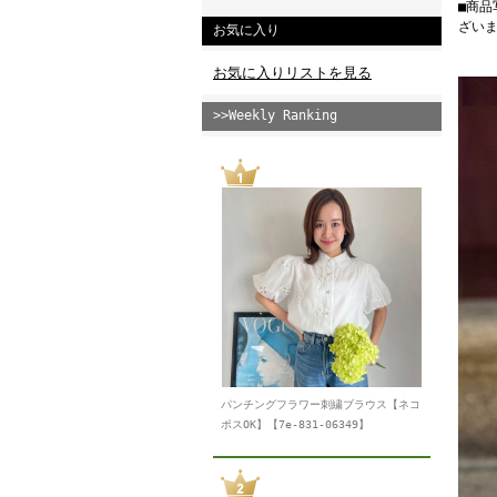
■商
ざい
お気に入り
お気に入りリストを見る
>>Weekly Ranking
パンチングフラワー刺繍ブラウス【ネコ
ポスOK】【7e-831-06349】