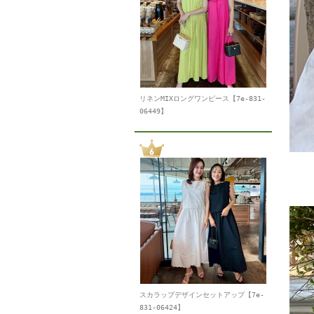
リネンMIXロングワンピース【7e-831-
06449】
スカラップデザインセットアップ【7e-
831-06424】