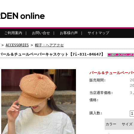
｜
ご利用案内
｜
お問い合せ
｜
お客様の声
｜
サイトマップ
>
ACCESSORIES
>
帽子・ヘアアクセ
パール＆チュールペーパーキャスケット【7i-831-04647】
パール＆チュールペーパーキ
2
販売期間:
2
3
当店通常価格:
価格:
購入数:
カラー
サイズ