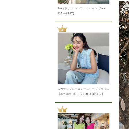
3wayボリュームバルーンtops【7e-
831-06387】
スカラップレースノースリーブブラウス
【ネコポスOK】【7e-831-06417】