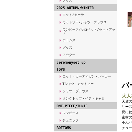
グッズ
2025 AUTUMN/WINTER
ニット/カーデ
カットソー/シャツ・ブラウス
ワンピース/サロペット/セットアッ
プ
ボトムス
グッズ
アウター
ceremonyset up
TOPS
ニット・カーディガン・パーカー
パ
Tシャツ・カットソー
シャツ・ブラウス
大人
タンクトップ・ベア・キャミ
天然
ONE-PIECE/TUNIC
リー
夏に
ワンピース
素材
チュニック
小ぶ
BOTTOMS
チュ