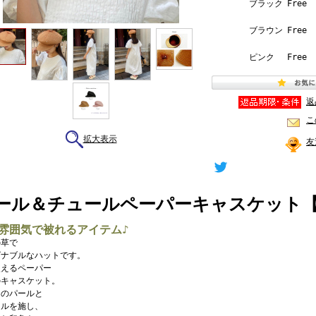
ブラック
Free
ブラウン
Free
ピンク
Free
返
こ
拡大表示
友
ール＆チュールペーパーキャスケット【7i-
雰囲気で被れるアイテム♪
の草で
ズナブルなハットです。
使えるペーパー
のキャスケット。
りのパールと
ールを施し、