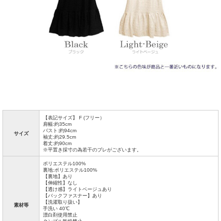
【表記サイズ】 F (フリー）
肩幅:約35cm
バスト:約94cm
サイズ
袖丈:約29.5cm
着丈:約90cm
※平置き採寸の為若干のブレがございます。
ポリエステル100%
裏地:ポリエステル100%
【裏地】あり
【伸縮性】なし
【透け感】ライトベージュあり
【バックファスナー】あり
【洗濯取り扱い】
素材等
手洗い 40℃
漂白剤使用禁止