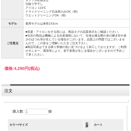
タンブル乾燥禁止
日陰で平干し
アイロン 110℃
ドライクリーニング石油系のみOK（弱）
ウエットクリーニングOK（弱）
モデル
着用モデルは身長153cm
■洗濯・アイロンをする前には、商品タグの品質表示をご確認ください。
■当店の商品は機械による生産過程において、生地を織る際の糸の継ぎ目や多
少のほつれ等が生じている場合がございます。品質上の問題ではございませ
ご注意点
んので、この旨をご理解いただきご注文下さい。
■商品写真はできる限り実物の色に近づけるよう加工しておりますが、ご利用
のモニター、環境等により、若干差異が生じる場合がございますので予めご
了承ください。
価格:
4,290円
(税込)
注文
購入数:
個
在
カラー/サイズ
カート
庫