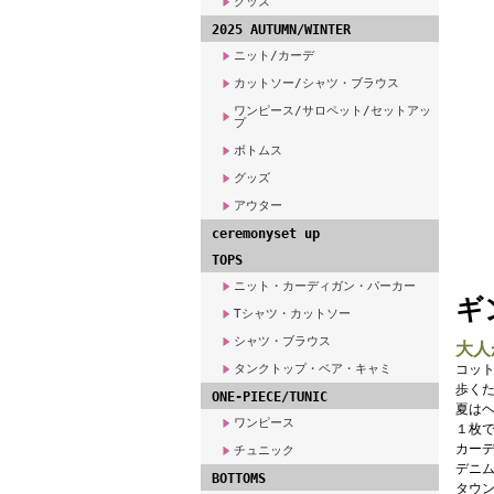
グッズ
2025 AUTUMN/WINTER
ニット/カーデ
カットソー/シャツ・ブラウス
ワンピース/サロペット/セットアッ
プ
ボトムス
グッズ
アウター
ceremonyset up
TOPS
ニット・カーディガン・パーカー
ギ
Tシャツ・カットソー
シャツ・ブラウス
大人
タンクトップ・ベア・キャミ
コッ
歩く
ONE-PIECE/TUNIC
夏は
ワンピース
１枚で
カー
チュニック
デニ
BOTTOMS
タウン