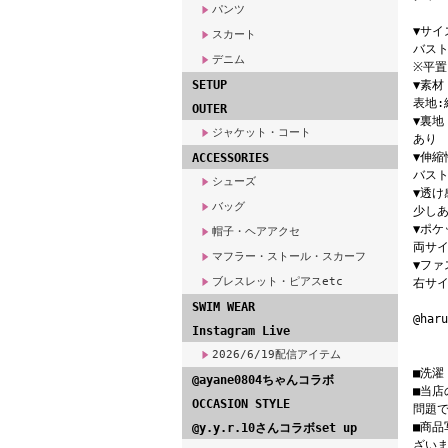
パンツ
▼サイ
スカート
バスト
デニム
※平
SETUP
▼素材
表地:
OUTER
▼裏地
ジャケット・コート
あり
▼伸縮
ACCESSORIES
バス
シューズ
▼透け
バッグ
少し
▼ポケ
帽子・ヘアアクセ
両サ
マフラー・ストール・スカーフ
▼ファ
ブレスレット・ピアスetc
右サ
SWIM WEAR
@har
Instagram Live
2026/6/19配信アイテム
■洗
@ayane0804ちゃんコラボ
■当
OCCASION STYLE
問題
■商
@y.y.r.10さんコラボset up
ざい