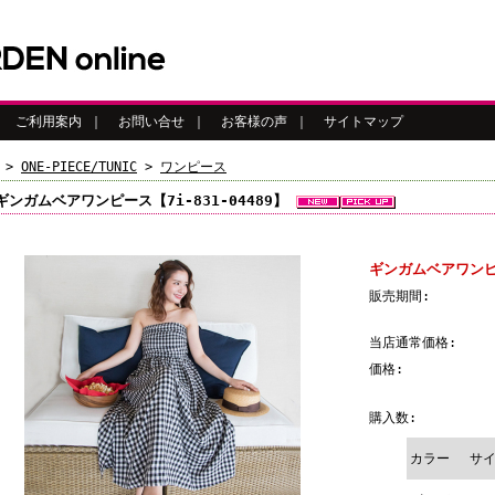
｜
ご利用案内
｜
お問い合せ
｜
お客様の声
｜
サイトマップ
>
ONE-PIECE/TUNIC
>
ワンピース
ギンガムベアワンピース【7i-831-04489】
ギンガムベアワンピー
販売期間:
当店通常価格:
価格:
購入数:
カラー
サ