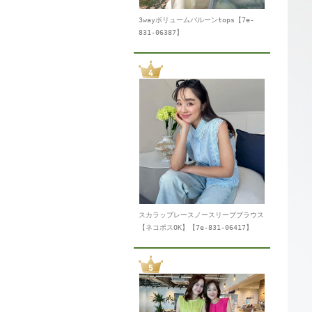
3wayボリュームバルーンtops【7e-
831-06387】
スカラップレースノースリーブブラウス
【ネコポスOK】【7e-831-06417】