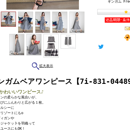
ギンガム
Fre
拡大表示
ンガムベアワンピース【7i-831-0448
かわいいワンピース♪
トンの柔らかな風合いが、
たびにふんわりと広がる１枚。
ヘルシーに
リゾートにも◎
ディガンや
ムジャケッ卜を羽織って
ユースにもOK！