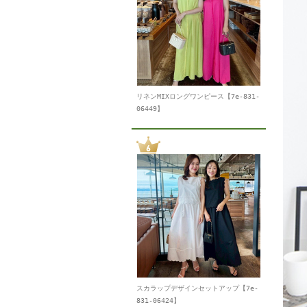
リネンMIXロングワンピース【7e-831-
06449】
スカラップデザインセットアップ【7e-
831-06424】