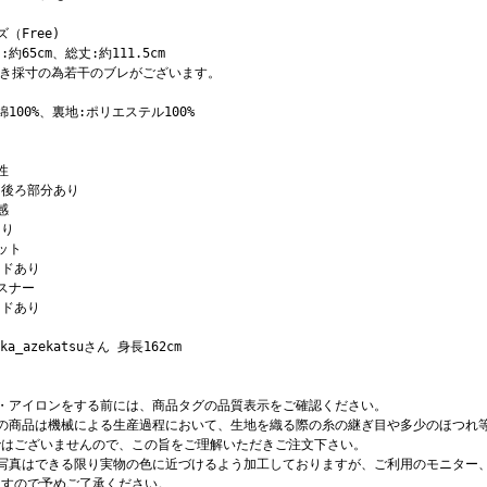
ズ（Free)
:約65cm、総丈:約111.5cm
置き採寸の為若干のブレがございます。
綿100%、裏地:ポリエステル100%
性
ト後ろ部分あり
感
あり
ット
イドあり
スナー
イドあり
uka_azekatsuさん 身長162cm
濯・アイロンをする前には、商品タグの品質表示をご確認ください。
店の商品は機械による生産過程において、生地を織る際の糸の継ぎ目や多少のほつれ
ではございませんので、この旨をご理解いただきご注文下さい。
品写真はできる限り実物の色に近づけるよう加工しておりますが、ご利用のモニター
ますので予めご了承ください。