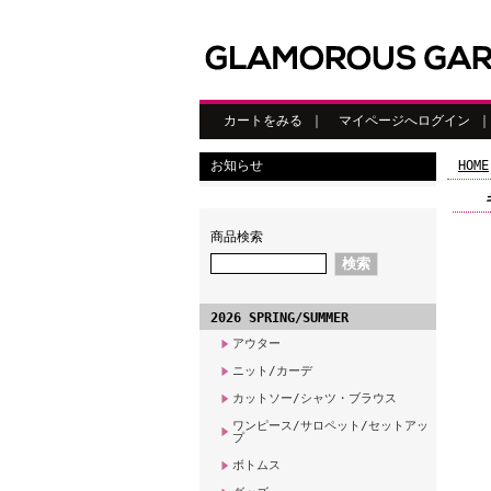
カートをみる
｜
マイページへログイン
お知らせ
HOME
商品検索
2026 SPRING/SUMMER
アウター
ニット/カーデ
カットソー/シャツ・ブラウス
ワンピース/サロペット/セットアッ
プ
ボトムス