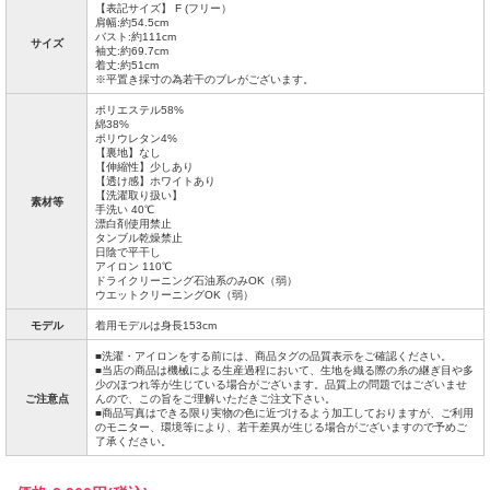
【表記サイズ】 F (フリー）
肩幅:約54.5cm
バスト:約111cm
サイズ
袖丈:約69.7cm
着丈:約51cm
※平置き採寸の為若干のブレがございます。
ポリエステル58%
綿38%
ポリウレタン4%
【裏地】なし
【伸縮性】少しあり
【透け感】ホワイトあり
【洗濯取り扱い】
素材等
手洗い 40℃
漂白剤使用禁止
タンブル乾燥禁止
日陰で平干し
アイロン 110℃
ドライクリーニング石油系のみOK（弱）
ウエットクリーニングOK（弱）
モデル
着用モデルは身長153cm
■洗濯・アイロンをする前には、商品タグの品質表示をご確認ください。
■当店の商品は機械による生産過程において、生地を織る際の糸の継ぎ目や多
少のほつれ等が生じている場合がございます。品質上の問題ではございませ
ご注意点
んので、この旨をご理解いただきご注文下さい。
■商品写真はできる限り実物の色に近づけるよう加工しておりますが、ご利用
のモニター、環境等により、若干差異が生じる場合がございますので予めご
了承ください。