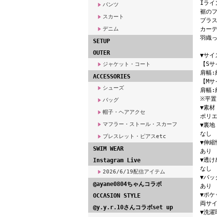
Iライ
パンツ
裾の
スカート
プラス
デニム
カーデ
羽織っ
SETUP
OUTER
▼サイ
【Sサ
ジャケット・コート
肩幅:
ACCESSORIES
【Mサ
シューズ
肩幅:
※平
バッグ
▼素材
帽子・ヘアアクセ
ポリエ
マフラー・ストール・スカーフ
▼裏地
なし
ブレスレット・ピアスetc
▼伸縮
SWIM WEAR
あり
▼透け
Instagram Live
なし
2026/6/19配信アイテム
▼バッ
@ayane0804ちゃんコラボ
あり
▼ポケ
OCCASION STYLE
両サ
@y.y.r.10さんコラボset up
▼洗濯