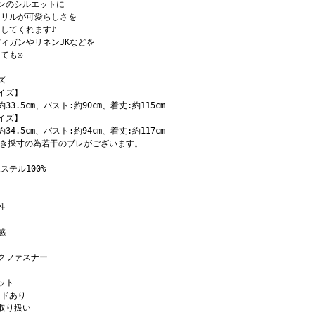
ンのシルエットに
フリルが可愛らしさを
してくれます♪
ィガンやリネンJKなどを
ても◎
ズ
イズ】
約33.5cm、バスト:約90cm、着丈:約115cm
イズ】
約34.5cm、バスト:約94cm、着丈:約117cm
置き採寸の為若干のブレがございます。
ステル100%
性
感
クファスナー
ット
イドあり
取り扱い