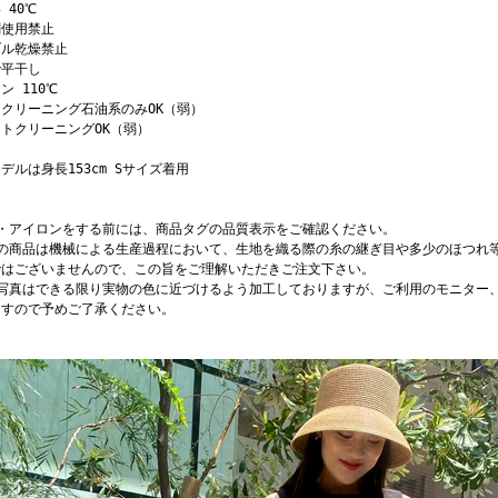
 40℃
剤使用禁止
ブル乾燥禁止
で平干し
ン 110℃
クリーニング石油系のみOK（弱）
トクリーニングOK（弱）
デルは身長153cm Sサイズ着用
濯・アイロンをする前には、商品タグの品質表示をご確認ください。
店の商品は機械による生産過程において、生地を織る際の糸の継ぎ目や多少のほつれ
ではございませんので、この旨をご理解いただきご注文下さい。
品写真はできる限り実物の色に近づけるよう加工しておりますが、ご利用のモニター
ますので予めご了承ください。