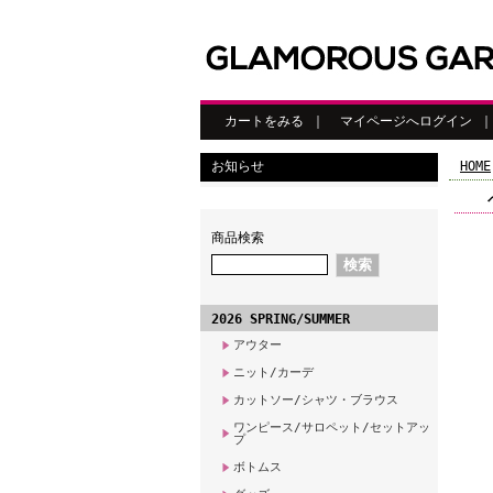
カートをみる
｜
マイページへログイン
お知らせ
HOME
商品検索
2026 SPRING/SUMMER
アウター
ニット/カーデ
カットソー/シャツ・ブラウス
ワンピース/サロペット/セットアッ
プ
ボトムス