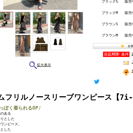
ブラックS
販売
ブラックM
販売
ブラウンS
販売
ブラウンM
販売
拡大表示
ムフリルノースリーブワンピース【7i-83
っぽく着られるOP♪
感のある
かりとした
のワンピース。
んとした