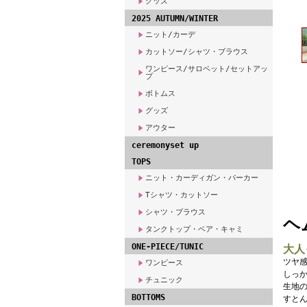
グッズ
2025 AUTUMN/WINTER
ニット/カーデ
カットソー/シャツ・ブラウス
ワンピース/サロペット/セットアッ
プ
ボトムス
グッズ
アウター
ceremonyset up
TOPS
ニット・カーディガン・パーカー
Tシャツ・カットソー
シャツ・ブラウス
ヘ
タンクトップ・ベア・キャミ
ONE-PIECE/TUNIC
大人
ツヤ
ワンピース
しっ
チュニック
生地
BOTTOMS
すと