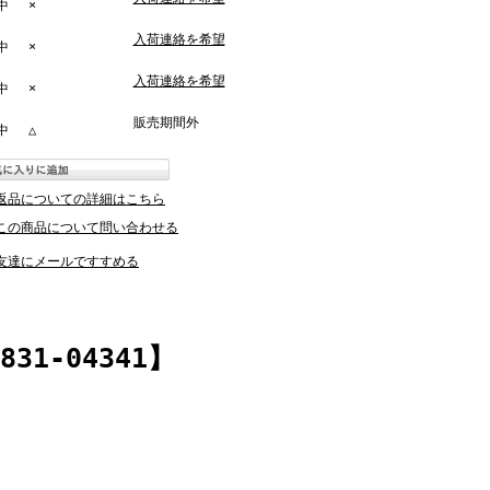
中
×
入荷連絡を希望
中
×
入荷連絡を希望
中
×
販売期間外
中
△
返品についての詳細はこちら
この商品について問い合わせる
友達にメールですすめる
1-04341】