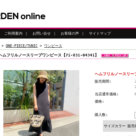
｜
ご利用案内
｜
お問い合せ
｜
お客様の声
｜
サイトマップ
>
ONE-PIECE/TUNIC
>
ワンピース
ヘムフリルノースリーブワンピース【7i-831-04341】
ヘムフリルノースリーブワ
販売期間:
当店通常価格:
価格:
購入数:
サイズカラー
販売