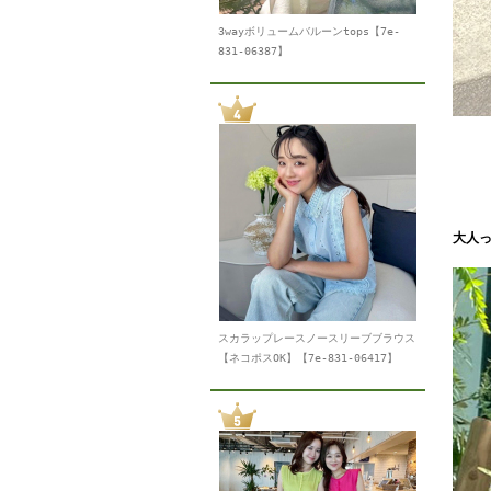
3wayボリュームバルーンtops【7e-
831-06387】
大人っ
スカラップレースノースリーブブラウス
【ネコポスOK】【7e-831-06417】