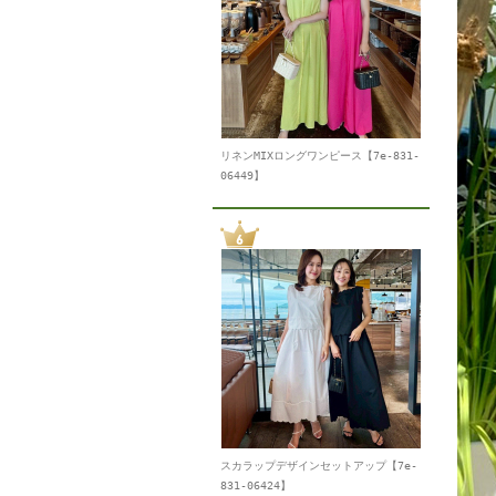
リネンMIXロングワンピース【7e-831-
06449】
スカラップデザインセットアップ【7e-
831-06424】