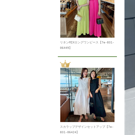
リネンMIXロングワンピース【7e-831-
06449】
スカラップデザインセットアップ【7e-
831-06424】