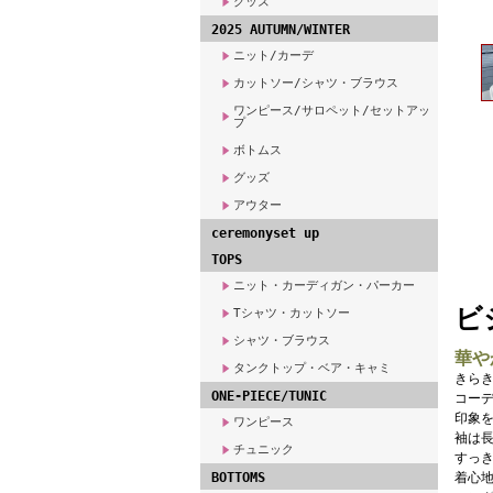
グッズ
2025 AUTUMN/WINTER
ニット/カーデ
カットソー/シャツ・ブラウス
ワンピース/サロペット/セットアッ
プ
ボトムス
グッズ
アウター
ceremonyset up
TOPS
ニット・カーディガン・パーカー
ビ
Tシャツ・カットソー
シャツ・ブラウス
華や
タンクトップ・ベア・キャミ
きら
ONE-PIECE/TUNIC
コー
印象
ワンピース
袖は
チュニック
すっ
BOTTOMS
着心