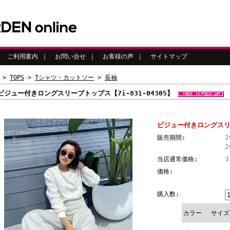
｜
ご利用案内
｜
お問い合せ
｜
お客様の声
｜
サイトマップ
>
TOPS
>
Tシャツ・カットソー
>
長袖
ビジュー付きロングスリーブトップス【7i-831-04305】
ビジュー付きロングスリー
2
販売期間:
2
3
当店通常価格:
価格:
購入数:
カラー
サイズ