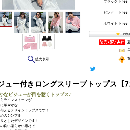
ブラック
Free
ピンク
Free
ホワイト
Free
拡大表示
ジュー付きロングスリーブトップス【7i-8
かなビジューが目を惹くトップス♪
きらラインストーンが
デに華やかな
を与えるデザイントップスです！
長めのシンプル
きりとしたデザインです！
地の良い柔らかい素材で