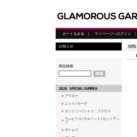
カートをみる
｜
マイページへログイン
お知らせ
HOME
商品検索
2026 SPRING/SUMMER
アウター
ニット/カーデ
カットソー/シャツ・ブラウス
ワンピース/サロペット/セットアッ
プ
ボトムス