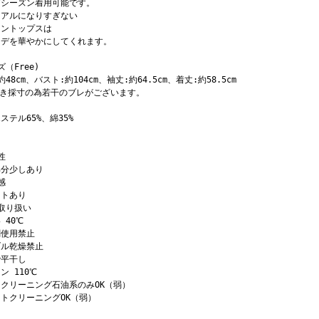
グシーズン着用可能です。
ュアルになりすぎない
イントップスは
ーデを華やかにしてくれます。
ズ（Free)
約48cm、バスト:約104cm、袖丈:約64.5cm、着丈:約58.5cm
置き採寸の為若干のブレがございます。
ステル65%、綿35%
性
部分少しあり
感
イトあり
取り扱い
 40℃
剤使用禁止
ブル乾燥禁止
で平干し
ン 110℃
クリーニング石油系のみOK（弱）
トクリーニングOK（弱）