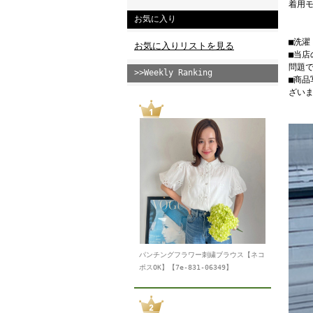
着用モ
お気に入り
■洗
お気に入りリストを見る
■当
問題
>>Weekly Ranking
■商
ざい
パンチングフラワー刺繍ブラウス【ネコ
ポスOK】【7e-831-06349】