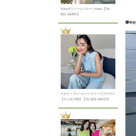
3wayボリュームバルーンtops【7e-
831-06387】
華や
スカラップレースノースリーブブラウス
【ネコポスOK】【7e-831-06417】