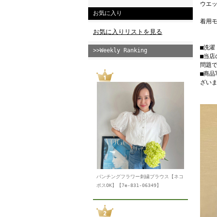
ウエッ
お気に入り
着用モ
お気に入りリストを見る
■洗
>>Weekly Ranking
■当
問題
■商
ざい
パンチングフラワー刺繍ブラウス【ネコ
ポスOK】【7e-831-06349】