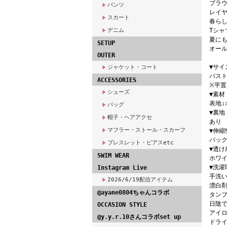
ブラ
パンツ
レイ
スカート
春ら
デニム
Tシャ
夏に
SETUP
オール
OUTER
▼サイ
ジャケット・コート
バスト
ACCESSORIES
※平
シューズ
▼素材
表地:
バッグ
▼裏地
帽子・ヘアアクセ
あり
マフラー・ストール・スカーフ
▼伸縮
バッ
ブレスレット・ピアスetc
▼透け
SWIM WEAR
ホワ
▼洗濯
Instagram Live
手洗い
2026/6/19配信アイテム
漂白
@ayane0804ちゃんコラボ
タン
日陰
OCCASION STYLE
アイロ
@y.y.r.10さんコラボset up
ドライ