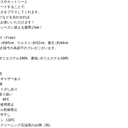
ウスやカットソーと
ヤードすることで、
しさをプラスしてくれます。
ツなどを合わせれば
もお使いいただけます！
シーズン使える優秀item！
ズ（Free)
:約65cm、ウエスト:約52cm、着丈:約44cm
置き採寸の為若干のブレがございます。
ポリエステル100%、裏地:ポリエステル100%
性
クギャザーあり
感
イト少しあり
取り扱い
 40℃
剤使用禁止
ブル乾燥禁止
で平干し
ン 110℃
クリーニング石油系のみOK（弱）