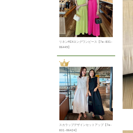
リネンMIXロングワンピース【7e-831-
06449】
スカラップデザインセットアップ【7e-
831-06424】