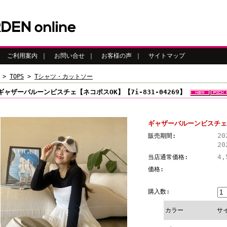
｜
ご利用案内
｜
お問い合せ
｜
お客様の声
｜
サイトマップ
>
TOPS
>
Tシャツ・カットソー
ギャザーバルーンビスチェ【ネコポスOK】【7i-831-04269】
ギャザーバルーンビスチェ【ネ
2
販売期間:
20
4,
当店通常価格:
価格:
購入数:
カラー
サ