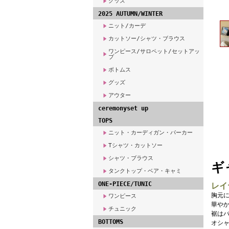
グッズ
2025 AUTUMN/WINTER
ニット/カーデ
カットソー/シャツ・ブラウス
ワンピース/サロペット/セットアッ
プ
ボトムス
グッズ
アウター
ceremonyset up
TOPS
ニット・カーディガン・パーカー
Tシャツ・カットソー
シャツ・ブラウス
ギ
タンクトップ・ベア・キャミ
ONE-PIECE/TUNIC
レイ
胸元
ワンピース
華や
チュニック
裾は
BOTTOMS
オシャ