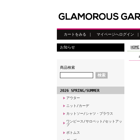
カートをみる
｜
マイページへログイン
お知らせ
HOME
商品検索
2026 SPRING/SUMMER
アウター
ニット/カーデ
カットソー/シャツ・ブラウス
ワンピース/サロペット/セットアッ
プ
ボトムス