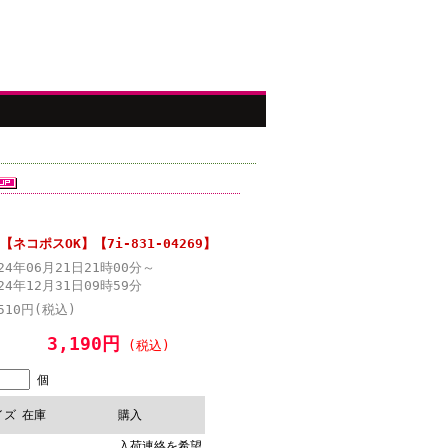
コポスOK】【7i-831-04269】
024年06月21日21時00分～
24年12月31日09時59分
510円(税込)
3,190円
(税込)
個
イズ
在庫
購入
入荷連絡を希望