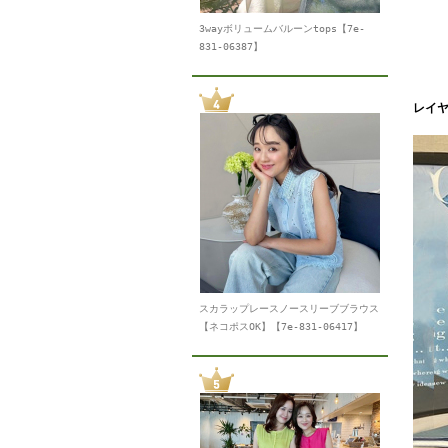
3wayボリュームバルーンtops【7e-
831-06387】
レイ
スカラップレースノースリーブブラウス
【ネコポスOK】【7e-831-06417】