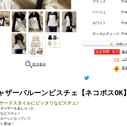
ブラック
Fr
ベージュ
Fr
ホワイト
Fr
ギンガムチェック
Fr
返
こ
拡大表示
友
ャザーバルーンビスチェ【ネコポスOK】【7
ヤードスタイルにピッタリなビスチェ♪
にギャザーをあしらった
かなビスチェ！
バルーンになっていて
レ度up！