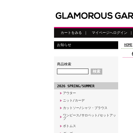
カートをみる
｜
マイページへログイン
お知らせ
HOME
商品検索
2026 SPRING/SUMMER
アウター
ニット/カーデ
カットソー/シャツ・ブラウス
ワンピース/サロペット/セットアッ
プ
ボトムス