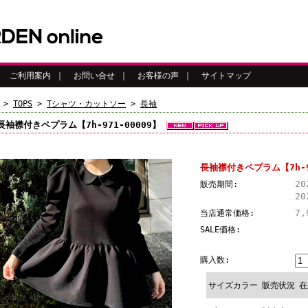
｜
ご利用案内
｜
お問い合せ
｜
お客様の声
｜
サイトマップ
>
TOPS
>
Tシャツ・カットソー
>
長袖
長袖襟付きペプラム【7h-971-00009】
長袖襟付きペプラム【7h-97
2
販売期間:
20
7,
当店通常価格:
SALE価格:
購入数:
サイズカラー
販売状況
在