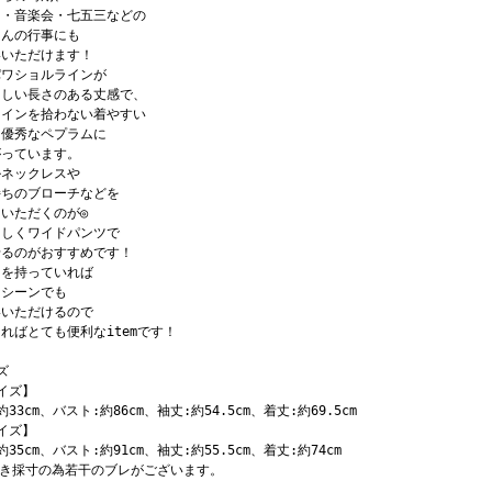
日・音楽会・七五三などの
さんの行事にも
いいただけます！
パワショルラインが
らしい長さのある丈感で、
ラインを拾わない着やすい
も優秀なペプラムに
がっています。
ルネックレスや
持ちのブローチなどを
いただくのが◎
らしくワイドパンツで
せるのがおすすめです！
きを持っていれば
なシーンでも
いいただけるので
ればとても便利なitemです！
ズ
イズ】
約33cm、バスト:約86cm、袖丈:約54.5cm、着丈:約69.5cm
イズ】
約35cm、バスト:約91cm、袖丈:約55.5cm、着丈:約74cm
置き採寸の為若干のブレがございます。