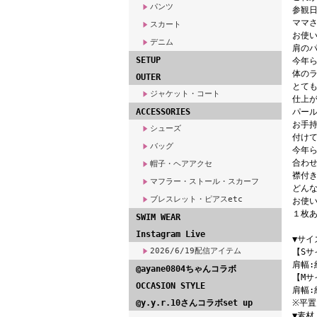
パンツ
参観
ママ
スカート
お使
デニム
肩の
SETUP
今年
体の
OUTER
とて
ジャケット・コート
仕上
ACCESSORIES
パー
お手
シューズ
付けて
バッグ
今年
合わ
帽子・ヘアアクセ
襟付
マフラー・ストール・スカーフ
どん
ブレスレット・ピアスetc
お使
１枚あ
SWIM WEAR
Instagram Live
▼サイ
2026/6/19配信アイテム
【Sサ
肩幅:
@ayane0804ちゃんコラボ
【Mサ
OCCASION STYLE
肩幅:
@y.y.r.10さんコラボset up
※平
▼素材