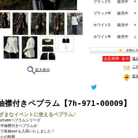
ブラックS
販売中
×
ブラックM
販売中
×
ホワイトS
販売中
×
ホワイトM
販売中
△
返
こ
拡大表示
友
袖襟付きペプラム【7h-971-00009】
ざまなイベントに使えるペプラム♪
4autumnペプラムシリーズ
も半袖襟付きペプラムが
で長袖verも入荷いたしました！
からの時期、