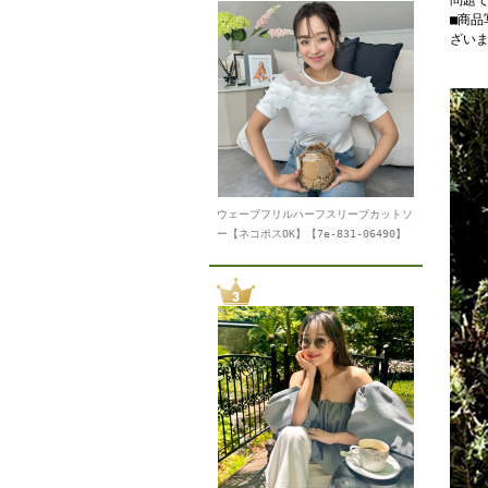
問題
■商
ざい
ウェーブフリルハーフスリーブカットソ
ー【ネコポスOK】【7e-831-06490】