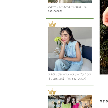
3wayボリュームバルーンtops【7e-
831-06387】
スカラップレースノースリーブブラウス
【ネコポスOK】【7e-831-06417】
さま