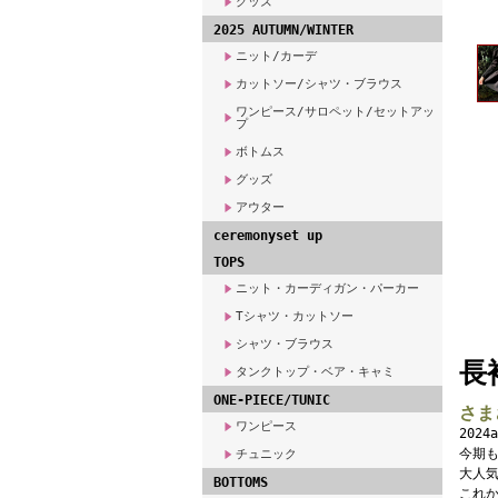
グッズ
2025 AUTUMN/WINTER
ニット/カーデ
カットソー/シャツ・ブラウス
ワンピース/サロペット/セットアッ
プ
ボトムス
グッズ
アウター
ceremonyset up
TOPS
ニット・カーディガン・パーカー
Tシャツ・カットソー
シャツ・ブラウス
長
タンクトップ・ベア・キャミ
ONE-PIECE/TUNIC
さま
ワンピース
202
今期
チュニック
大人気
BOTTOMS
これ