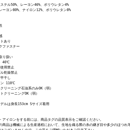
ステル50%、レーヨン46%、ポリウレタン4%
レーヨン80%、ナイロン12%、ポリウレタン8%
性
感
イトあり
クファスナー
取り扱い
 40℃
剤使用禁止
ブル乾燥禁止
で平干し
ン 110℃
クリーニング石油系のみOK（弱）
トクリーニングOK（弱）
デルは身長153cm Sサイズ着用
濯・アイロンをする前には、商品タグの品質表示をご確認ください。
店の商品は機械による生産過程において、生地を織る際の糸の継ぎ目や多少のほつれ