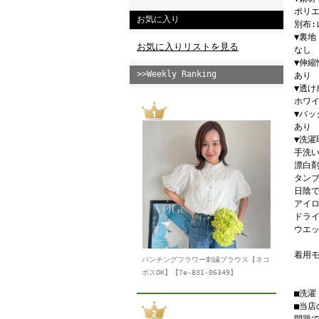
ポリエ
お気に入り
別布:
▼裏地
お気に入りリストを見る
なし
▼伸縮
>>Weekly Ranking
あり
▼透け
ホワ
▼バッ
あり
▼洗濯
手洗い
漂白
タン
日陰
アイロ
ドライ
ウエッ
着用モ
パンチングフラワー刺繍ブラウス【ネコ
ポスOK】【7e-831-06349】
■洗
■当