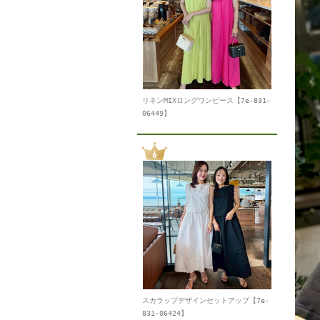
リネンMIXロングワンピース【7e-831-
06449】
スカラップデザインセットアップ【7e-
831-06424】