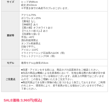
サイズ
ヒップ:約96cm
総丈:約104cm
※平置き採寸の為若干のブレがございます。
アクリル75%
ポリウレタン25%
【裏地】なし
【伸縮性】あり
【透け感】オフホワイトあり
【ウエスト総ゴム】あり
【洗濯取り扱い】
素材等
手洗い 40℃
漂白剤使用禁止
タンブル乾燥禁止
日陰で平干し
アイロン 110℃
ドライクリーニング石油系のみOK（弱）
ウエットクリーニングOK（弱）
モデル
着用モデルは身長153cm
■洗濯・アイロンをする前には、商品タグの品質表示をご確認ください。
■当店の商品は機械による生産過程において、生地を織る際の糸の継ぎ目や多
少のほつれ等が生じている場合がございます。品質上の問題ではございませ
ご注意点
んので、この旨をご理解いただきご注文下さい。
■商品写真はできる限り実物の色に近づけるよう加工しておりますが、ご利用
のモニター、環境等により、若干差異が生じる場合がございますので予めご
了承ください。
SALE価格:
3,960円(税込)