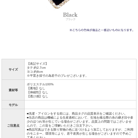
【表記サイズ】
タテ:約2.7cm
サイズ
ヨコ:約8cm
※平置き採寸の為若干のブレがございます。
ポリエステル100%
【裏地】なし
素材等
【伸縮性】なし
【透け感】なし
モデル
■洗濯・アイロンをする前には、商品タグの品質表示をご確認ください。
■当店の商品は機械による生産過程において、生地を織る際の糸の継ぎ目や多
少のほつれ等が生じている場合がございます。品質上の問題ではございませ
ご注意点
んので、この旨をご理解いただきご注文下さい。
■商品写真はできる限り実物の色に近づけるよう加工しておりますが、ご利用
のモニター、環境等により、若干差異が生じる場合がございますので予めご
了承ください。