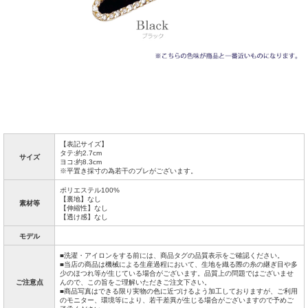
【表記サイズ】
タテ:約2.7cm
サイズ
ヨコ:約8.3cm
※平置き採寸の為若干のブレがございます。
ポリエステル100%
【裏地】なし
素材等
【伸縮性】なし
【透け感】なし
モデル
■洗濯・アイロンをする前には、商品タグの品質表示をご確認ください。
■当店の商品は機械による生産過程において、生地を織る際の糸の継ぎ目や多
少のほつれ等が生じている場合がございます。品質上の問題ではございませ
ご注意点
んので、この旨をご理解いただきご注文下さい。
■商品写真はできる限り実物の色に近づけるよう加工しておりますが、ご利用
のモニター、環境等により、若干差異が生じる場合がございますので予めご