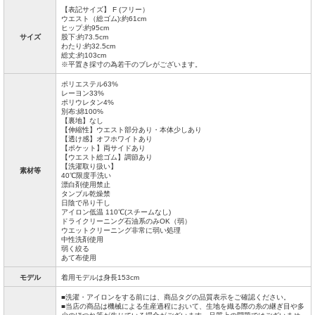
【表記サイズ】 F (フリー）
ウエスト（総ゴム):約61cm
ヒップ:約95cm
サイズ
股下:約73.5cm
わたり:約32.5cm
総丈:約103cm
※平置き採寸の為若干のブレがございます。
ポリエステル63%
レーヨン33%
ポリウレタン4%
別布:綿100%
【裏地】なし
【伸縮性】ウエスト部分あり・本体少しあり
【透け感】オフホワイトあり
【ポケット】両サイドあり
【ウエスト総ゴム】調節あり
【洗濯取り扱い】
素材等
40℃限度手洗い
漂白剤使用禁止
タンブル乾燥禁
日陰で吊り干し
アイロン低温 110℃(スチームなし)
ドライクリーニング石油系のみOK（弱）
ウエットクリーニング非常に弱い処理
中性洗剤使用
弱く絞る
あて布使用
モデル
着用モデルは身長153cm
■洗濯・アイロンをする前には、商品タグの品質表示をご確認ください。
■当店の商品は機械による生産過程において、生地を織る際の糸の継ぎ目や多