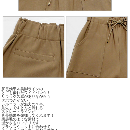
脚長効果＆美脚ラインの
とても優れたワイドパンツ！
リラックス感がありながらも
ダボつきがない
シルエットが魅力の１本。
足先まですとんと流れる
ストレートラインが
脚長効果を発揮してくれます！
裏起毛のような素材で
温かさもバッチリです！
ブラウスやニットに合わせて、