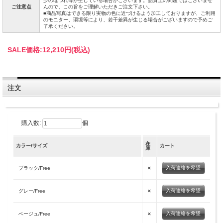
少のほつれ等が生じている場合がございます。品質上の問題ではございませ
ご注意点
んので、この旨をご理解いただきご注文下さい。
■商品写真はできる限り実物の色に近づけるよう加工しておりますが、ご利用
のモニター、環境等により、若干差異が生じる場合がございますので予めご
了承ください。
SALE価格:
12,210円(税込)
注文
購入数:
個
在
カラー/サイズ
カート
庫
×
入荷連絡を希望
ブラック/Free
×
入荷連絡を希望
グレー/Free
×
入荷連絡を希望
ベージュ/Free