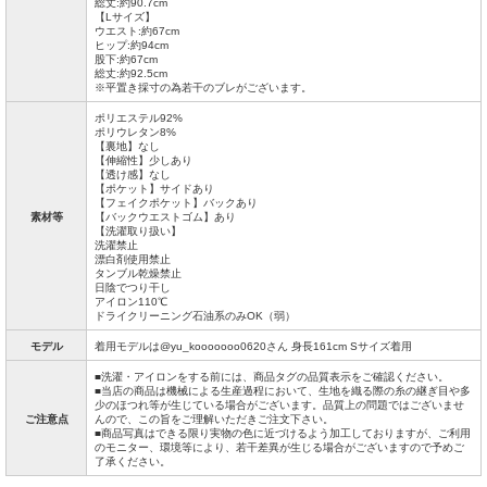
総丈:約90.7cm
【Lサイズ】
ウエスト:約67cm
ヒップ:約94cm
股下:約67cm
総丈:約92.5cm
※平置き採寸の為若干のブレがございます。
ポリエステル92%
ポリウレタン8%
【裏地】なし
【伸縮性】少しあり
【透け感】なし
【ポケット】サイドあり
【フェイクポケット】バックあり
素材等
【バックウエストゴム】あり
【洗濯取り扱い】
洗濯禁止
漂白剤使用禁止
タンブル乾燥禁止
日陰でつり干し
アイロン110℃
ドライクリーニング石油系のみOK（弱）
モデル
着用モデルは@yu_kooooooo0620さん 身長161cm Sサイズ着用
■洗濯・アイロンをする前には、商品タグの品質表示をご確認ください。
■当店の商品は機械による生産過程において、生地を織る際の糸の継ぎ目や多
少のほつれ等が生じている場合がございます。品質上の問題ではございませ
ご注意点
んので、この旨をご理解いただきご注文下さい。
■商品写真はできる限り実物の色に近づけるよう加工しておりますが、ご利用
のモニター、環境等により、若干差異が生じる場合がございますので予めご
了承ください。