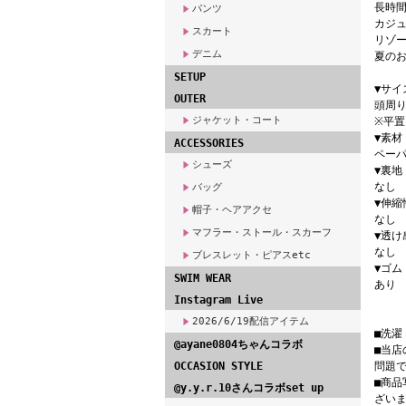
長時
パンツ
カジ
スカート
リゾ
デニム
夏の
SETUP
▼サイズ
OUTER
頭周り
ジャケット・コート
※平
▼素材
ACCESSORIES
ペーパ
シューズ
▼裏地
なし
バッグ
▼伸縮
帽子・ヘアアクセ
なし
マフラー・ストール・スカーフ
▼透け
なし
ブレスレット・ピアスetc
▼ゴム
SWIM WEAR
あり
Instagram Live
2026/6/19配信アイテム
■洗
@ayane0804ちゃんコラボ
■当
OCCASION STYLE
問題
■商
@y.y.r.10さんコラボset up
ざい