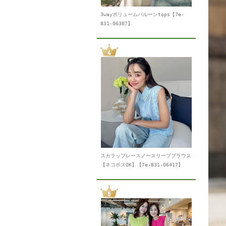
3wayボリュームバルーンtops【7e-
831-06387】
スカラップレースノースリーブブラウス
【ネコポスOK】【7e-831-06417】