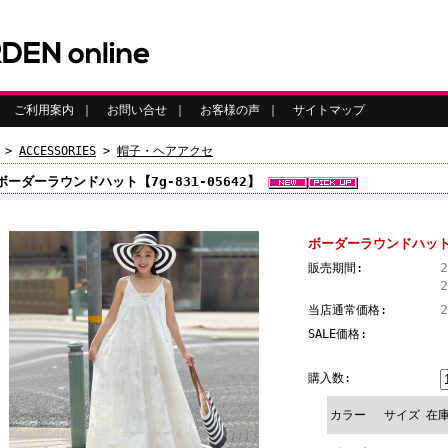
｜
ご利用案内
｜
お問い合せ
｜
お客様の声
｜
サイトマップ
>
ACCESSORIES
>
帽子・ヘアアクセ
ボーダーラウンドハット【7g-831-05642】
ボーダーラウンドハット【7
販売期間:
当店通常価格:
SALE価格:
購入数:
カラー
サイズ
在