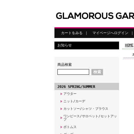
カートをみる
｜
マイページへログイン
お知らせ
HOME
商品検索
2026 SPRING/SUMMER
アウター
ニット/カーデ
カットソー/シャツ・ブラウス
ワンピース/サロペット/セットアッ
プ
ボトムス