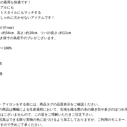
間の着用も快適です！
ュアルにも
ートスタイルにもマッチする
おしゃれに欠かせないアイテムです！
(Free)
:約54cm、高さ:約10cm、ツバの長さ:約11cm
置き採寸の為若干のブレがございます。
ー100%
性
感
濯・アイロンをする前には、商品タグの品質表示をご確認ください。
店の商品は機械による生産過程において、生地を織る際の糸の継ぎ目や多少のほつれ
ではございませんので、この旨をご理解いただきご注文下さい。
品写真はできる限り実物の色に近づけるよう加工しておりますが、ご利用のモニター
ますので予めご了承ください。