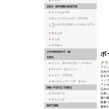
グッズ
2025 AUTUMN/WINTER
ニット/カーデ
カットソー/シャツ・ブラウス
ワンピース/サロペット/セットアッ
プ
ボトムス
グッズ
アウター
ceremonyset up
ボ
TOPS
クラ
ニット・カーディガン・パーカー
ブラッ
Tシャツ・カットソー
太め
シャツ・ブラウス
目を
シン
タンクトップ・ベア・キャミ
アク
ONE-PIECE/TUNIC
広め
ワンピース
日差
夏の紫
チュニック
軽量
BOTTOMS
素材