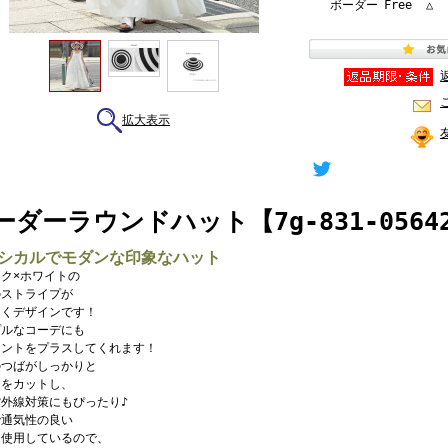
ボーダー
Free
△
拡大表示
ーダーラウンドハット【7g-831-0564
シカルでモダンな印象なハット
ク×ホワイトの
のストライプが
引くデザインです！
プルなコーデにも
セントをプラスしてくれます！
のつばがしっかりと
しをカットし、
外線対策にもぴったり♪
で通気性の良い
を使用しているので、