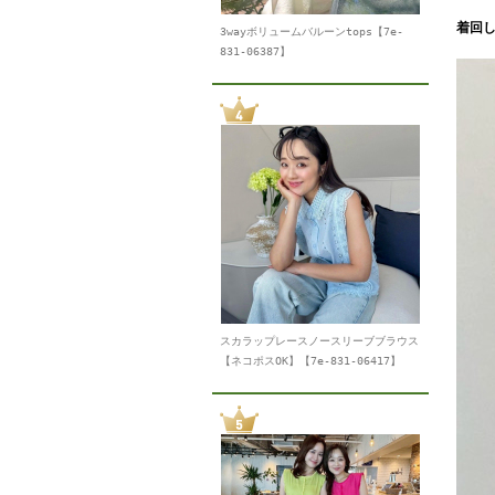
着回し
3wayボリュームバルーンtops【7e-
831-06387】
スカラップレースノースリーブブラウス
【ネコポスOK】【7e-831-06417】