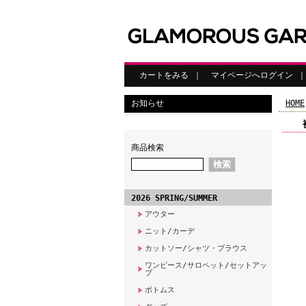
カートをみる
｜
マイページへログイン
お知らせ
HOME
商品検索
2026 SPRING/SUMMER
アウター
ニット/カーデ
カットソー/シャツ・ブラウス
ワンピース/サロペット/セットアッ
プ
ボトムス