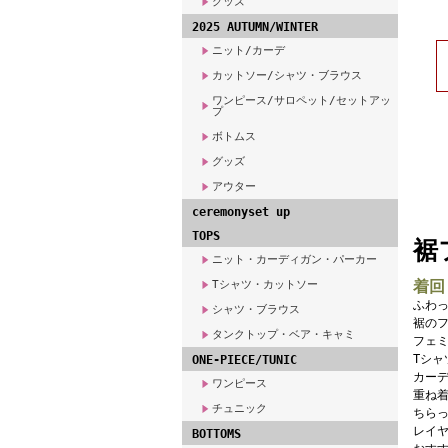
グッズ
2025 AUTUMN/WINTER
ニット/カーデ
カットソー/シャツ・ブラウス
ワンピース/サロペット/セットアッ
プ
ボトムス
グッズ
アウター
ceremonyset up
TOPS
裾
ニット・カーディガン・パーカー
着回
Tシャツ・カットソー
ふわ
シャツ・ブラウス
裾の
タンクトップ・ベア・キャミ
フェミ
Tシャ
ONE-PIECE/TUNIC
カー
ワンピース
重ね
チュニック
ちら
レイ
BOTTOMS