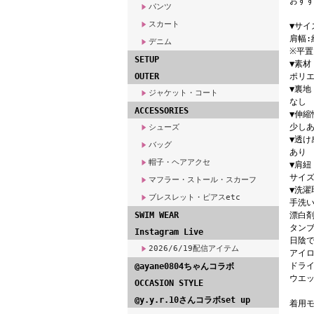
おす
パンツ
スカート
▼サイ
肩幅:
デニム
※平
SETUP
▼素材
OUTER
ポリエ
▼裏地
ジャケット・コート
なし
ACCESSORIES
▼伸縮
少し
シューズ
▼透け
バッグ
あり
帽子・ヘアアクセ
▼肩紐
サイ
マフラー・ストール・スカーフ
▼洗濯
ブレスレット・ピアスetc
手洗い
SWIM WEAR
漂白
タン
Instagram Live
日陰
2026/6/19配信アイテム
アイロ
ドライ
@ayane0804ちゃんコラボ
ウエッ
OCCASION STYLE
@y.y.r.10さんコラボset up
着用モ