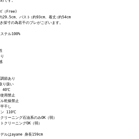
すめです。
ズ（Free)
約29.5cm、バスト:約93cm、着丈:約54cm
置き採寸の為若干のブレがございます。
ステル100%
性
あり
感
ズ調節あり
取り扱い
 40℃
剤使用禁止
ブル乾燥禁止
で平干し
ン 110℃
クリーニング石油系のみOK（弱）
トクリーニングOK（弱）
デルはayane 身長159cm