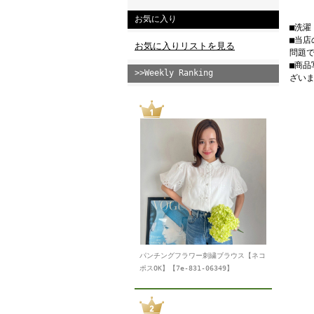
お気に入り
■洗
■当
お気に入りリストを見る
問題
■商
>>Weekly Ranking
ざい
パンチングフラワー刺繍ブラウス【ネコ
ポスOK】【7e-831-06349】