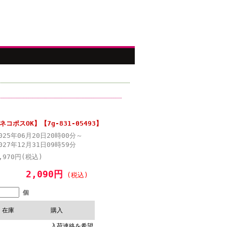
ポスOK】【7g-831-05493】
025年06月20日20時00分～
027年12月31日09時59分
,970円(税込)
2,090円
(税込)
個
在庫
購入
入荷連絡を希望