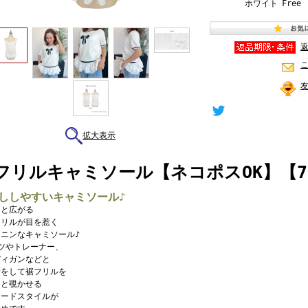
ホワイト
Free
拡大表示
フリルキャミソール【ネコポスOK】【7g-8
ししやすいキャミソール♪
っと広がる
フリルが目を惹く
ニンなキャミソール♪
ツやトレーナー、
ディガンなどと
着をして裾フリルを
っと覗かせる
ヤードスタイルが