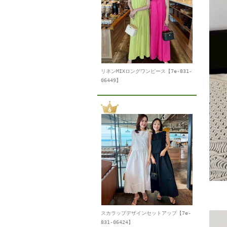
リネンMIXロングワンピース【7e-831-
06449】
スカラップデザインセットアップ【7e-
831-06424】