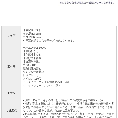
【表記サイズ】
タテ:約33.5cm
サイズ
ヨコ:約36.5cm
※平置き採寸の為若干のブレがございます。
ポリエステル100%
【裏地】なし
【伸縮性】なし
【透け感】あり
【洗濯取り扱い】
手洗い 40℃
素材等
漂白剤使用禁止
タンブル乾燥禁止
日陰で平干し
アイロン 110℃
ドライクリーニング石油系のみOK（弱）
ウエットクリーニングOK（弱）
モデル
■洗濯・アイロンをする前には、商品タグの品質表示をご確認ください。
■当店の商品は機械による生産過程において、生地を織る際の糸の継ぎ目や多
少のほつれ等が生じている場合がございます。品質上の問題ではございませ
ご注意点
んので、この旨をご理解いただきご注文下さい。
■商品写真はできる限り実物の色に近づけるよう加工しておりますが、ご利用
のモニター、環境等により、若干差異が生じる場合がございますので予めご