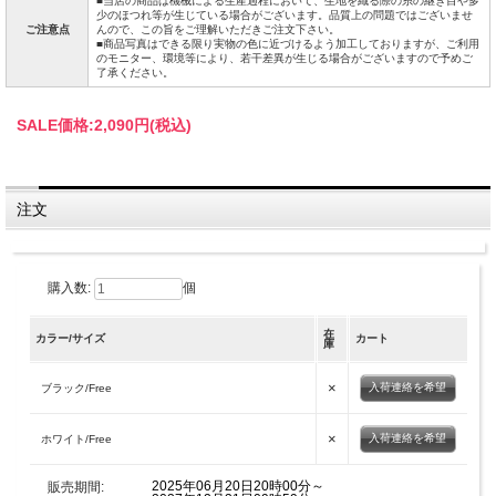
■当店の商品は機械による生産過程において、生地を織る際の糸の継ぎ目や多
少のほつれ等が生じている場合がございます。品質上の問題ではございませ
ご注意点
んので、この旨をご理解いただきご注文下さい。
■商品写真はできる限り実物の色に近づけるよう加工しておりますが、ご利用
のモニター、環境等により、若干差異が生じる場合がございますので予めご
了承ください。
SALE価格:
2,090円(税込)
注文
購入数:
個
在
カラー/サイズ
カート
庫
×
入荷連絡を希望
ブラック/Free
×
入荷連絡を希望
ホワイト/Free
2025年06月20日20時00分～
販売期間: