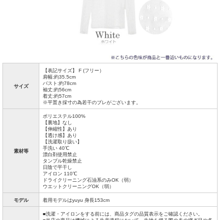
【表記サイズ】 F (フリー）
肩幅:約35.5cm
バスト:約78cm
サイズ
袖丈:約56cm
着丈:約57cm
※平置き採寸の為若干のブレがございます。
ポリエステル100%
【裏地】なし
【伸縮性】あり
【透け感】あり
【洗濯取り扱い】
手洗い 40℃
素材等
漂白剤使用禁止
タンブル乾燥禁止
日陰で平干し
アイロン 110℃
ドライクリーニング石油系のみOK（弱）
ウエットクリーニングOK（弱）
モデル
着用モデルはyuyu 身長153cm
■洗濯・アイロンをする前には、商品タグの品質表示をご確認ください。