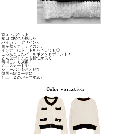
首元・ポケット
袖口に配色を施した
バイカラーデザインが
目を惹くカーディガン。
インナーにタートルをINしても◎
ころんとしたパールボタンもポイント！
どんなボトムとも相性が良く、
着回し力も抜群！
ミニスカートや
ショーパンを合わせて、
韓国っぽコーデに
仕上げるのがおすすめ♪