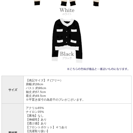
【表記サイズ】 F (フリー）
肩幅:約38cm
バスト:約96cm
サイズ
袖丈:約57.5cm
着丈:約49.5cm
※平置き採寸の為若干のブレがございます。
アクリル65%
ナイロン35%
【裏地】なし
【伸縮性】あり
【透け感】あり
【フロントポケット】４つあり
【洗濯取り扱い】
素材等