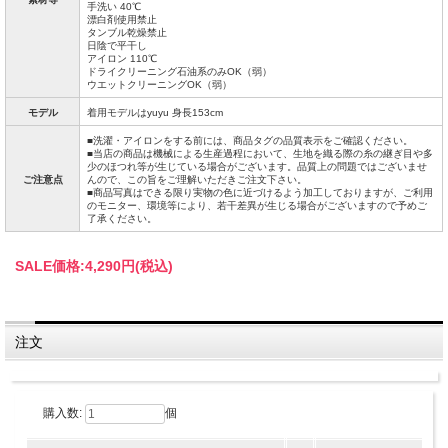
手洗い 40℃
漂白剤使用禁止
タンブル乾燥禁止
日陰で平干し
アイロン 110℃
ドライクリーニング石油系のみOK（弱）
ウエットクリーニングOK（弱）
モデル
着用モデルはyuyu 身長153cm
■洗濯・アイロンをする前には、商品タグの品質表示をご確認ください。
■当店の商品は機械による生産過程において、生地を織る際の糸の継ぎ目や多
少のほつれ等が生じている場合がございます。品質上の問題ではございませ
ご注意点
んので、この旨をご理解いただきご注文下さい。
■商品写真はできる限り実物の色に近づけるよう加工しておりますが、ご利用
のモニター、環境等により、若干差異が生じる場合がございますので予めご
了承ください。
SALE価格:
4,290円(税込)
注文
購入数:
個