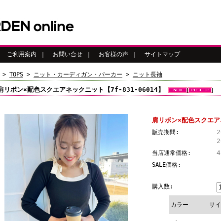
｜
ご利用案内
｜
お問い合せ
｜
お客様の声
｜
サイトマップ
>
TOPS
>
ニット・カーディガン・パーカー
>
ニット長袖
肩リボン×配色スクエアネックニット【7f-831-06014】
肩リボン×配色スクエアネ
販売期間:
当店通常価格:
SALE価格:
購入数:
カラー
サイ