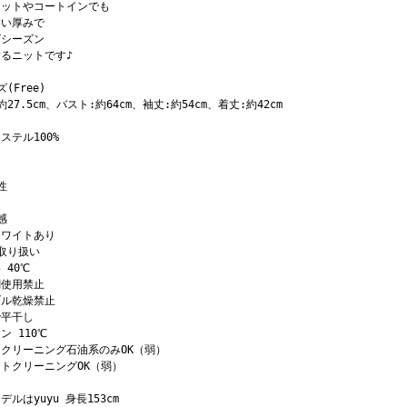
ケットやコートインでも
すい厚みで
グシーズン
るニットです♪
(Free)
約27.5cm、バスト:約64cm、袖丈:約54cm、着丈:約42cm
ステル100%
性
感
ホワイトあり
取り扱い
 40℃
剤使用禁止
ブル乾燥禁止
で平干し
ン 110℃
クリーニング石油系のみOK（弱）
トクリーニングOK（弱）
デルはyuyu 身長153cm