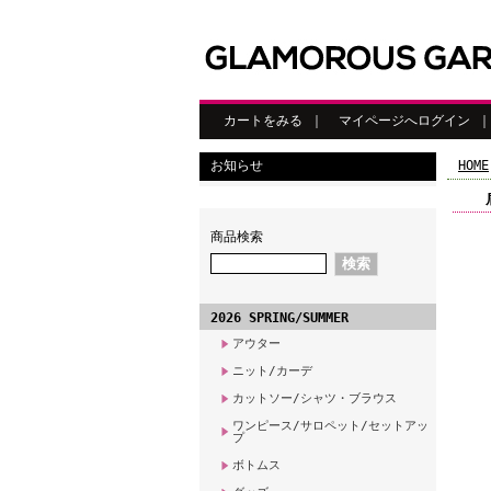
カートをみる
｜
マイページへログイン
お知らせ
HOME
商品検索
2026 SPRING/SUMMER
アウター
ニット/カーデ
カットソー/シャツ・ブラウス
ワンピース/サロペット/セットアッ
プ
ボトムス