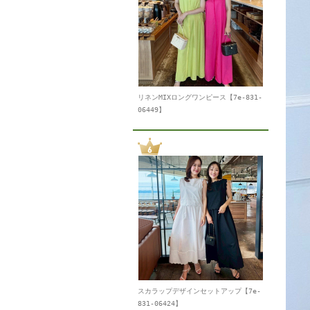
リネンMIXロングワンピース【7e-831-
06449】
スカラップデザインセットアップ【7e-
831-06424】