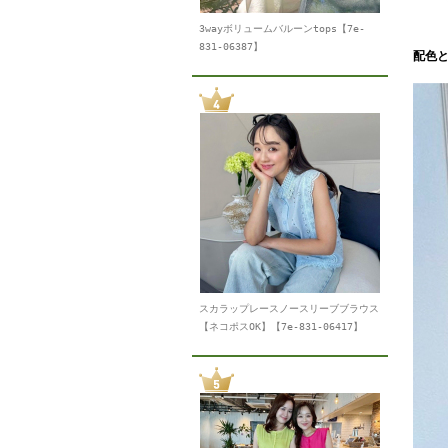
3wayボリュームバルーンtops【7e-
831-06387】
配色
スカラップレースノースリーブブラウス
【ネコポスOK】【7e-831-06417】