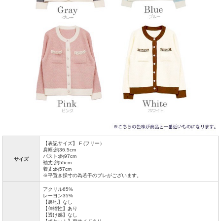
【表記サイズ】 F (フリー）
肩幅:約36.5cm
バスト:約97cm
サイズ
袖丈:約55cm
着丈:約57cm
※平置き採寸の為若干のブレがございます。
アクリル65%
レーヨン35%
【裏地】なし
【伸縮性】あり
【透け感】なし