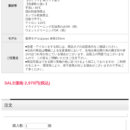
【ポケット】両サイドあり
【洗濯取り扱い】
素材等
手洗い 40℃
漂白剤使用禁止
タンブル乾燥禁止
日陰で平干し
アイロン 110℃
ドライクリーニング石油系のみOK（弱）
ウエットクリーニングOK（弱）
モデル
着用モデルはyuyu 身長153cm
■洗濯・アイロンをする前には、商品タグの品質表示をご確認ください。
■当店の商品は機械による生産過程において、生地を織る際の糸の継ぎ目や多
少のほつれ等が生じている場合がございます。品質上の問題ではございませ
ご注意点
んので、この旨をご理解いただきご注文下さい。
■商品写真はできる限り実物の色に近づけるよう加工しておりますが、ご利用
のモニター、環境等により、若干差異が生じる場合がございますので予めご
了承ください。
SALE価格:
2,970円(税込)
注文
購入数:
個