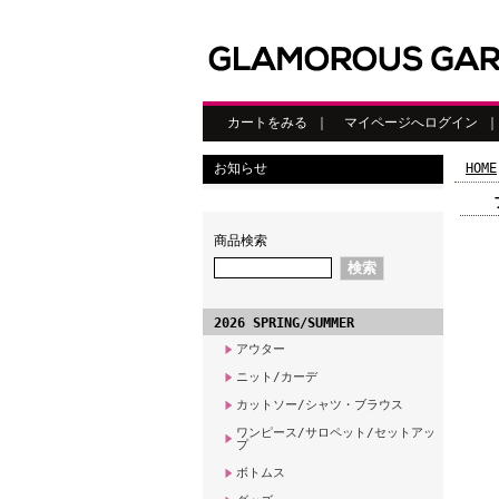
カートをみる
｜
マイページへログイン
お知らせ
HOME
商品検索
2026 SPRING/SUMMER
アウター
ニット/カーデ
カットソー/シャツ・ブラウス
ワンピース/サロペット/セットアッ
プ
ボトムス