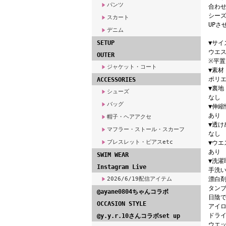
パンツ
合わ
シー
スカート
UPさ
デニム
SETUP
▼サイ
ウエス
OUTER
※平
ジャケット・コート
▼素材
ポリエ
ACCESSORIES
▼裏地
シューズ
なし
バッグ
▼伸縮
あり
帽子・ヘアアクセ
▼透け
マフラー・ストール・スカーフ
なし
ブレスレット・ピアスetc
▼ウエ
あり
SWIM WEAR
▼洗濯
Instagram Live
手洗い
2026/6/19配信アイテム
漂白
タン
@ayane0804ちゃんコラボ
日陰
OCCASION STYLE
アイロ
ドライ
@y.y.r.10さんコラボset up
ウエッ