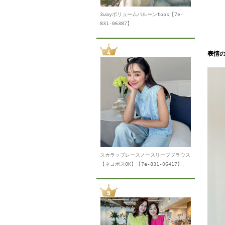
3wayボリュームバルーンtops【7e-
831-06387】
表情
スカラップレースノースリーブブラウス
【ネコポスOK】【7e-831-06417】