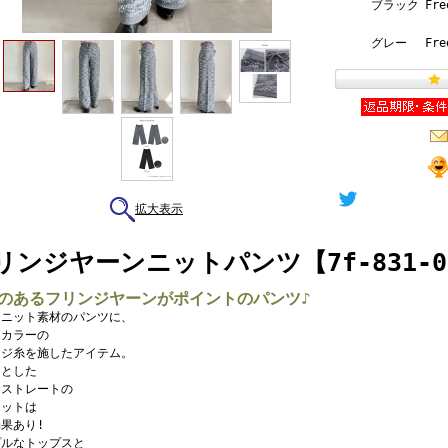
ブラック
Fre
グレー
Fre
拡大表示
リンジヤーンニットパンツ【7f-831-05
のあるフリンジヤーンがポイントのパンツ♪
なニット素材のパンツに、
なカラーの
ンジ糸を施したアイテム。
んとした
ドストレートの
エットは
果あり!
プルなトップスと