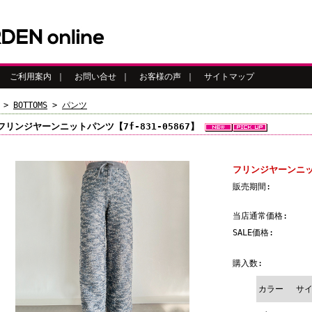
｜
ご利用案内
｜
お問い合せ
｜
お客様の声
｜
サイトマップ
>
BOTTOMS
>
パンツ
フリンジヤーンニットパンツ【7f-831-05867】
フリンジヤーンニット
販売期間:
当店通常価格:
SALE価格:
購入数:
カラー
サ