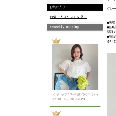
お気に入り
グレー
お気に入りリストを見る
■洗
>>Weekly Ranking
■当
問題
■商
ざい
パンチングフラワー刺繍ブラウス【ネコ
ポスOK】【7e-831-06349】