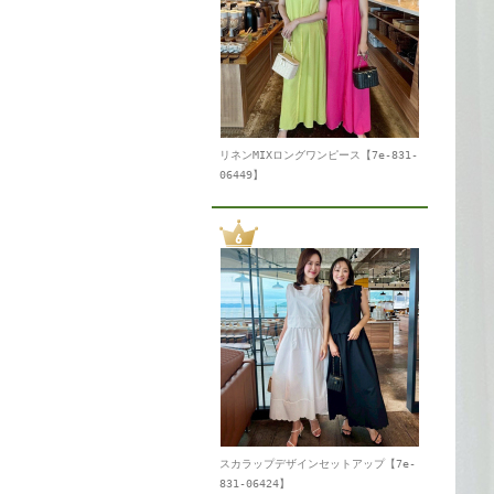
リネンMIXロングワンピース【7e-831-
06449】
スカラップデザインセットアップ【7e-
831-06424】