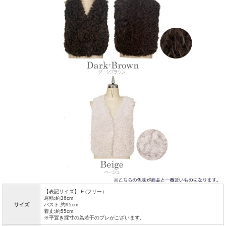
【表記サイズ】 F (フリー）
肩幅:約36cm
サイズ
バスト:約95cm
着丈:約55cm
※平置き採寸の為若干のブレがございます。