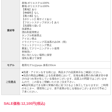
表地:ポリエステル100%
裏地:ポリエステル100%
【裏地】あり
【伸縮性】なし
【透け感】なし
【ポケット】両サイドあり
【フロントスナップボタン】あり
【洗濯取り扱い】
洗濯禁止
素材等
漂白剤使用禁止
タンブル乾燥禁止
アイロン禁止
ドライクリーニング石油系のみOK（弱）
ウエットクリーニング禁止
裏返してクリーニングネット使用
単独洗い
光に当たらない場所に保管
湿気を避けて保管
モデル
着用モデルはyuyu 身長153cm
■洗濯・アイロンをする前には、商品タグの品質表示をご確認ください。
■当店の商品は機械による生産過程において、生地を織る際の糸の継ぎ目や多
少のほつれ等が生じている場合がございます。品質上の問題ではございませ
ご注意点
んので、この旨をご理解いただきご注文下さい。
■商品写真はできる限り実物の色に近づけるよう加工しておりますが、ご利用
のモニター、環境等により、若干差異が生じる場合がございますので予めご
了承ください。
SALE価格:
12,100円(税込)