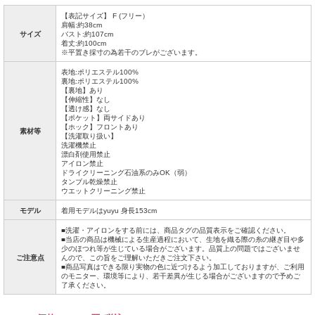
【表記サイズ】 F (フリー）
肩幅:約38cm
サイズ
バスト:約107cm
着丈:約100cm
※平置き採寸の為若干のブレがございます。
表地:ポリエステル100%
裏地:ポリエステル100%
【裏地】あり
【伸縮性】なし
【透け感】なし
【ポケット】両サイドあり
【ホック】フロントあり
素材等
【洗濯取り扱い】
洗濯機禁止
漂白剤使用禁止
アイロン禁止
ドライクリーニング石油系のみOK（弱）
タンブル乾燥禁止
ウエットクリーニング禁止
モデル
着用モデルはyuyu 身長153cm
■洗濯・アイロンをする前には、商品タグの品質表示をご確認ください。
■当店の商品は機械による生産過程において、生地を織る際の糸の継ぎ目や多
少のほつれ等が生じている場合がございます。品質上の問題ではございませ
ご注意点
んので、この旨をご理解いただきご注文下さい。
■商品写真はできる限り実物の色に近づけるよう加工しておりますが、ご利用
のモニター、環境等により、若干差異が生じる場合がございますので予めご
了承ください。