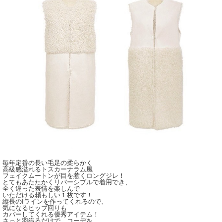
毎年定番の長い毛足の柔らかく
高級感溢れるトスカーナラム風
フェイクムートンが目を惹くロングジレ！
とてもあたたかくリバーシブルで着用でき、
全く違った表情を楽しんで
いただける頼もしい１枚です！
縦長のIラインを作ってくれるので、
気になるヒップ回りも
カバーしてくれる優秀アイテム！
さっと羽織るだけで、コーデを