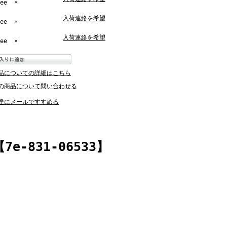
ee
×
入荷連絡を希望
ee
×
入荷連絡を希望
ee
×
品についての詳細はこちら
の商品について問い合わせる
達にメールですすめる
-831-06533】