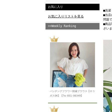
お気に入り
■洗
■当
お気に入りリストを見る
問題
■商
>>Weekly Ranking
ざい
パンチングフラワー刺繍ブラウス【ネコ
ポスOK】【7e-831-06349】