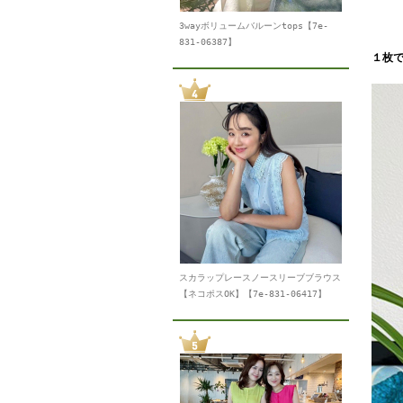
3wayボリュームバルーンtops【7e-
831-06387】
１枚
スカラップレースノースリーブブラウス
【ネコポスOK】【7e-831-06417】