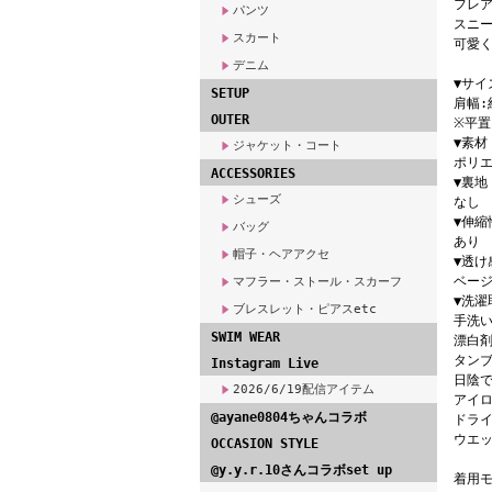
フレ
パンツ
スニ
スカート
可愛
デニム
▼サイ
SETUP
肩幅:
OUTER
※平
▼素材
ジャケット・コート
ポリエ
ACCESSORIES
▼裏地
シューズ
なし
▼伸縮
バッグ
あり
帽子・ヘアアクセ
▼透け
ベージ
マフラー・ストール・スカーフ
▼洗濯
ブレスレット・ピアスetc
手洗い
SWIM WEAR
漂白
タン
Instagram Live
日陰
2026/6/19配信アイテム
アイロ
@ayane0804ちゃんコラボ
ドライ
ウエッ
OCCASION STYLE
@y.y.r.10さんコラボset up
着用モ