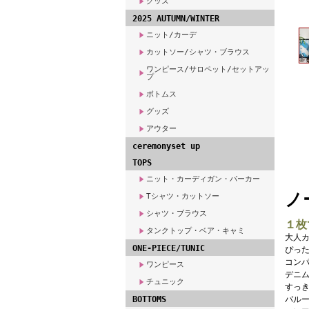
グッズ
2025 AUTUMN/WINTER
ニット/カーデ
カットソー/シャツ・ブラウス
ワンピース/サロペット/セットアッ
プ
ボトムス
グッズ
アウター
ceremonyset up
TOPS
ニット・カーディガン・パーカー
ノ
Tシャツ・カットソー
シャツ・ブラウス
１枚
タンクトップ・ベア・キャミ
大人
ONE-PIECE/TUNIC
ぴっ
コン
ワンピース
デニ
チュニック
すっ
BOTTOMS
バル