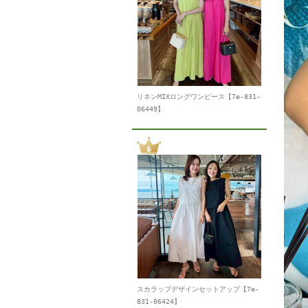
リネンMIXロングワンピース【7e-831-
06449】
スカラップデザインセットアップ【7e-
831-06424】