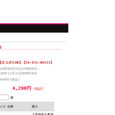
コポスOK】【7e-831-06533】
026年06月26日20時00分～
028年12月31日09時59分
,940円(税込)
4,290円
(税込)
個
イズ
在庫
購入
入荷連絡を希望