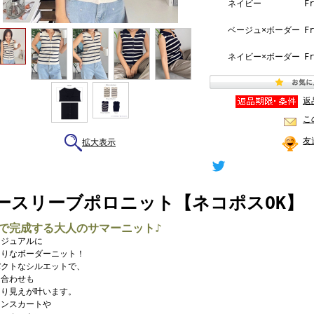
ネイビー
Fr
ベージュ×ボーダー
Fr
ネイビー×ボーダー
Fr
返
こ
友
拡大表示
ースリーブポロニット【ネコポスOK】【7e
で完成する大人のサマーニット♪
カジュアルに
たりなボーダーニット！
パクトなシルエットで、
ム合わせも
きり見えが叶います。
ーンスカートや