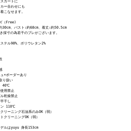
アスカートに
ーカー合わせにも
く着こなせます。
ズ（Free)
約30cm、バスト:約68cm、着丈:約50.5cm
置き採寸の為若干のブレがございます。
ステル98%、ポリウレタン2%
性
感
ュ×ボーダーあり
取り扱い
 40℃
剤使用禁止
ブル乾燥禁止
で平干し
ン 110℃
クリーニング石油系のみOK（弱）
トクリーニングOK（弱）
デルはyuyu 身長153cm