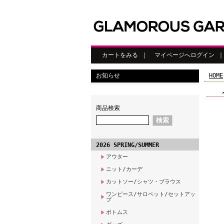
カートをみる
｜
マイページへログイン
お知らせ
HOME
商品検索
2026 SPRING/SUMMER
アウター
ニット/カーデ
カットソー/シャツ・ブラウス
ワンピース/サロペット/セットアッ
プ
ボトムス