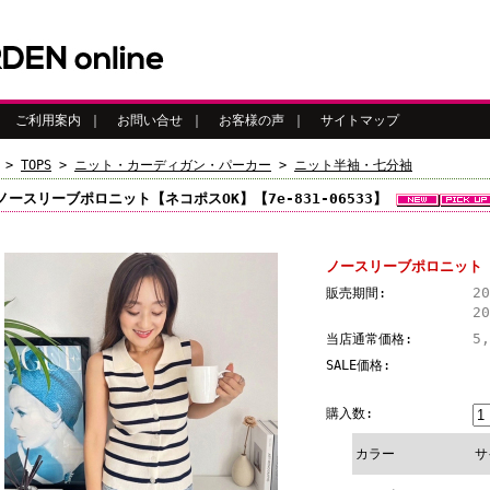
｜
ご利用案内
｜
お問い合せ
｜
お客様の声
｜
サイトマップ
>
TOPS
>
ニット・カーディガン・パーカー
>
ニット半袖・七分袖
ノースリーブポロニット【ネコポスOK】【7e-831-06533】
ノースリーブポロニット【ネ
2
販売期間:
2
5
当店通常価格:
SALE価格:
購入数:
カラー
サ