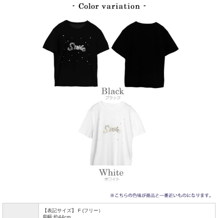
【表記サイズ】 F (フリー）
肩幅:約44cm