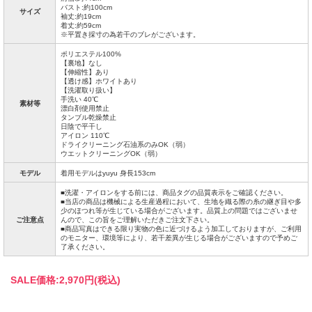
バスト:約100cm
サイズ
袖丈:約19cm
着丈:約59cm
※平置き採寸の為若干のブレがございます。
ポリエステル100%
【裏地】なし
【伸縮性】あり
【透け感】ホワイトあり
【洗濯取り扱い】
手洗い 40℃
素材等
漂白剤使用禁止
タンブル乾燥禁止
日陰で平干し
アイロン 110℃
ドライクリーニング石油系のみOK（弱）
ウエットクリーニングOK（弱）
モデル
着用モデルはyuyu 身長153cm
■洗濯・アイロンをする前には、商品タグの品質表示をご確認ください。
■当店の商品は機械による生産過程において、生地を織る際の糸の継ぎ目や多
少のほつれ等が生じている場合がございます。品質上の問題ではございませ
ご注意点
んので、この旨をご理解いただきご注文下さい。
■商品写真はできる限り実物の色に近づけるよう加工しておりますが、ご利用
のモニター、環境等により、若干差異が生じる場合がございますので予めご
了承ください。
SALE価格:
2,970円(税込)