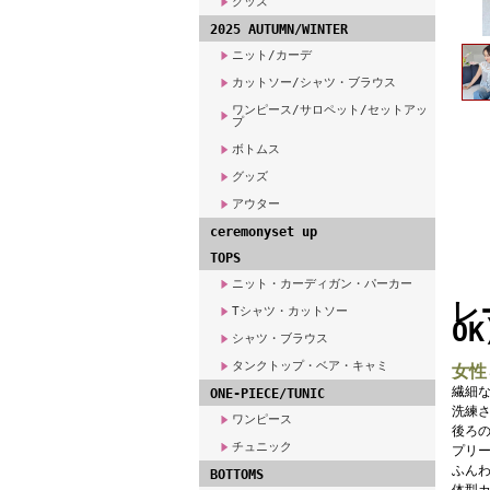
グッズ
2025 AUTUMN/WINTER
ニット/カーデ
カットソー/シャツ・ブラウス
ワンピース/サロペット/セットアッ
プ
ボトムス
グッズ
アウター
ceremonyset up
TOPS
ニット・カーディガン・パーカー
レ
Tシャツ・カットソー
OK
シャツ・ブラウス
タンクトップ・ベア・キャミ
女性
繊細
ONE-PIECE/TUNIC
洗練
ワンピース
後ろ
チュニック
プリ
ふん
BOTTOMS