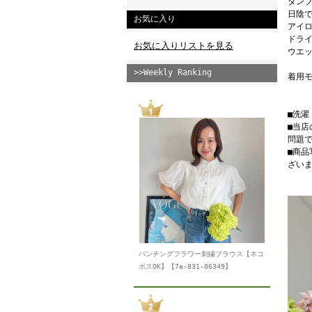
タン
日陰
お気に入り
アイロ
ドライ
お気に入りリストを見る
ウエッ
>>Weekly Ranking
着用モ
■洗
■当
問題
■商
ざい
パンチングフラワー刺繍ブラウス【ネコ
ポスOK】【7e-831-06349】