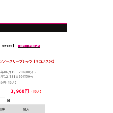
-06450】
ツノースリーブシャツ【ネコポスOK】
6年06月19日20時00分～
8年12月31日09時59分
50円(税込)
3,960円
(税込)
個
在庫
購入