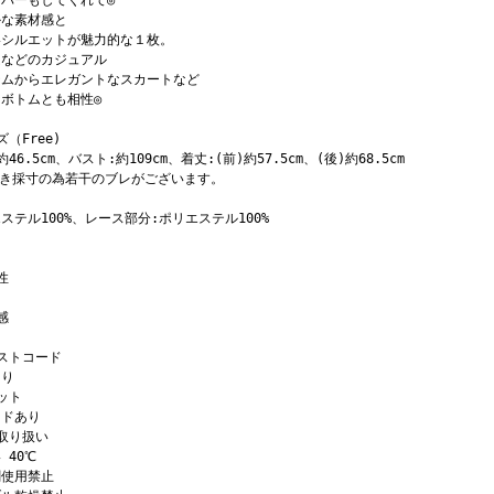
バーもしてくれて◎
かな素材感と
いシルエットが魅力的な１枚。
ムなどのカジュアル
テムからエレガントなスカートなど
ボトムとも相性◎
ズ（Free)
46.5cm、バスト:約109cm、着丈:(前)約57.5cm、(後)約68.5cm
置き採寸の為若干のブレがございます。
ステル100%、レース部分:ポリエステル100%
性
感
ストコード
あり
ット
イドあり
取り扱い
 40℃
剤使用禁止