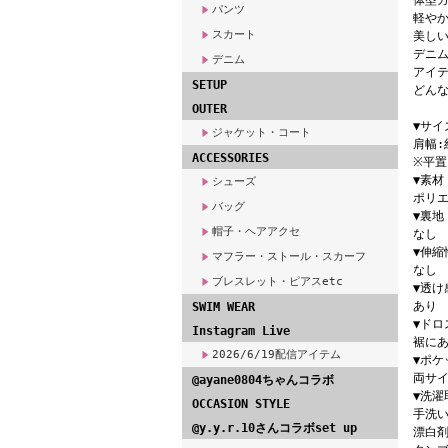
体型カ
パンツ
軽や
スカート
美し
デニ
デニム
アイ
SETUP
どんな
OUTER
▼サイ
ジャケット・コート
肩幅:約
ACCESSORIES
※平
▼素材
シューズ
ポリエ
バッグ
▼裏地
帽子・ヘアアクセ
なし
▼伸縮
マフラー・ストール・スカーフ
なし
ブレスレット・ピアスetc
▼透け
あり
SWIM WEAR
▼ドロ
Instagram Live
裾に
2026/6/19配信アイテム
▼ポケ
両サ
@ayane0804ちゃんコラボ
▼洗濯
OCCASION STYLE
手洗い
@y.y.r.10さんコラボset up
漂白