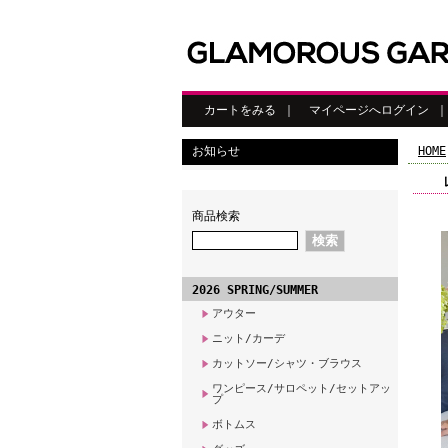
カートをみる
｜
マイページへログイン
お知らせ
HOME
商品検索
2026 SPRING/SUMMER
アウター
ニット/カーデ
カットソー/シャツ・ブラウス
ワンピース/サロペット/セットアッ
プ
ボトムス