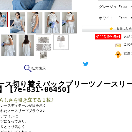
グレージュ
Free
ホワイト
Free
返品
この
友達
拡大表示
ース切り替えバックプリーツノースリ
】【7e-831-06450】
らしさを引き立てる１枚♪
なレースディテールが目を惹く
されたノースリーブブラウス♪
のデザインは
ーツになっており、
わりとさり気なく