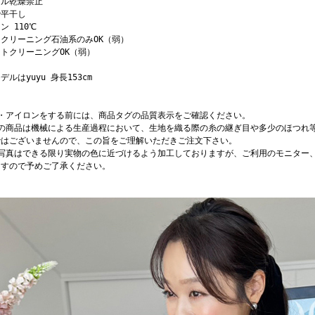
ブル乾燥禁止
で平干し
ン 110℃
クリーニング石油系のみOK（弱）
トクリーニングOK（弱）
デルはyuyu 身長153cm
濯・アイロンをする前には、商品タグの品質表示をご確認ください。
店の商品は機械による生産過程において、生地を織る際の糸の継ぎ目や多少のほつれ
ではございませんので、この旨をご理解いただきご注文下さい。
品写真はできる限り実物の色に近づけるよう加工しておりますが、ご利用のモニター
ますので予めご了承ください。