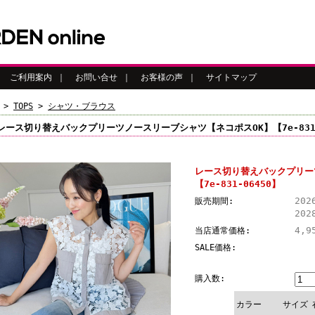
｜
ご利用案内
｜
お問い合せ
｜
お客様の声
｜
サイトマップ
>
TOPS
>
シャツ・ブラウス
レース切り替えバックプリーツノースリーブシャツ【ネコポスOK】【7e-831
レース切り替えバックプリー
【7e-831-06450】
202
販売期間:
202
4,9
当店通常価格:
SALE価格:
購入数:
カラー
サイズ