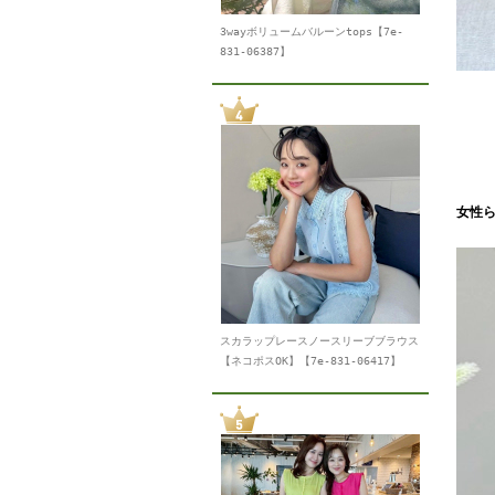
3wayボリュームバルーンtops【7e-
831-06387】
女性ら
スカラップレースノースリーブブラウス
【ネコポスOK】【7e-831-06417】