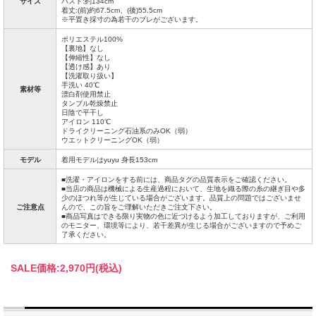
サイズ
バスト:約134cm
着丈:(前)約67.5cm、(後)55.5cm
※平置き採寸の為若干のブレがございます。
ポリエステル100%
【裏地】なし
【伸縮性】なし
【透け感】あり
【洗濯取り扱い】
手洗い 40℃
素材等
漂白剤使用禁止
タンブル乾燥禁止
日陰で平干し
アイロン 110℃
ドライクリーニング石油系のみOK（弱）
ウエットクリーニングOK（弱）
モデル
着用モデルはyuyu 身長153cm
■洗濯・アイロンをする前には、商品タグの品質表示をご確認ください。
■当店の商品は機械による生産過程において、生地を織る際の糸の継ぎ目や多
少のほつれ等が生じている場合がございます。品質上の問題ではございませ
ご注意点
んので、この旨をご理解いただきご注文下さい。
■商品写真はできる限り実物の色に近づけるよう加工しておりますが、ご利用
のモニター、環境等により、若干差異が生じる場合がございますので予めご
了承ください。
SALE価格:
2,970円(税込)