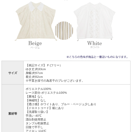
【表記サイズ】 F (フリー）
ゆき丈:約33cm
サイズ
身幅:約57cm
着丈:約52cm
※平置き採寸の為若干のブレがございます。
ポリエステル100%
レース部分:ポリエステル100%
【裏地】なし
【伸縮性】なし
【透け感】ホワイトあり、ブルー・ベージュ少しあり
【ドロストコード】裾にあり
【洗濯取り扱い】
素材等
手洗い 40℃
漂白剤使用禁止
タンブル乾燥禁止
日陰で平干し
アイロン 110℃