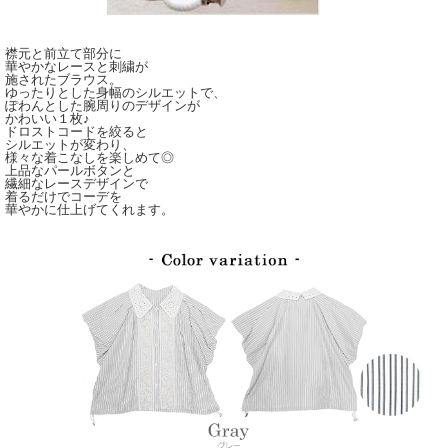
襟元と前立て部分に
華やかなレースと刺繍が
施されたブラウス。
ゆったりとした身幅のシルエットで、
ぽわんとした腕周りのデザインが
かわいい１枚♪
ドロストコードを絞ると
シルエットが変わり、
様々な着こなしを楽しめて◎
上品なパールボタンと
繊細なレースデザインで
着るだけでコーデを
華やかに仕上げてくれます。