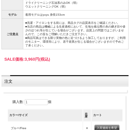
ドライクリーニング石油系のみOK（弱）
ウエットクリーニングOK（弱）
モデル
着用モデルはyuyu 身長153cm
■洗濯・アイロンをする前には、商品タグの品質表示をご確認ください。
■当店の商品は機械による生産過程において、生地を織る際の糸の継ぎ目や多
少のほつれ等が生じている場合がございます。品質上の問題ではございませ
ご注意点
んので、この旨をご理解いただきご注文下さい。
■商品写真はできる限り実物の色に近づけるよう加工しておりますが、ご利用
のモニター、環境等により、若干差異が生じる場合がございますので予めご
了承ください。
SALE価格:
3,960円(税込)
注文
購入数:
個
在
カラー/サイズ
カート
庫
×
入荷連絡を希望
ブルー/Free