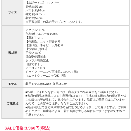
【表記サイズ】 F (フリー）
肩幅:約55cm
バスト:約98cm
サイズ
袖丈:約49.5cm
着丈:約52cm
※平置き採寸の為若干のブレがございます。
アクリル100%
別布:ポリエステル100%
【裏地】なし
【伸縮性】ニット部分あり
【透け感】ネイビー以外あり
【洗濯取り扱い】
素材等
手洗い 40℃
漂白剤使用禁止
タンブル乾燥禁止
日陰で平干し
アイロン 110℃
ドライクリーニング石油系のみOK（弱）
ウエットクリーニングOK（弱）
モデル
着用モデルはayane 身長159cm
■洗濯・アイロンをする前には、商品タグの品質表示をご確認ください。
■当店の商品は機械による生産過程において、生地を織る際の糸の継ぎ目や多
少のほつれ等が生じている場合がございます。品質上の問題ではございませ
ご注意点
んので、この旨をご理解いただきご注文下さい。
■商品写真はできる限り実物の色に近づけるよう加工しておりますが、ご利用
のモニター、環境等により、若干差異が生じる場合がございますので予めご
了承ください。
SALE価格:
3,960円(税込)