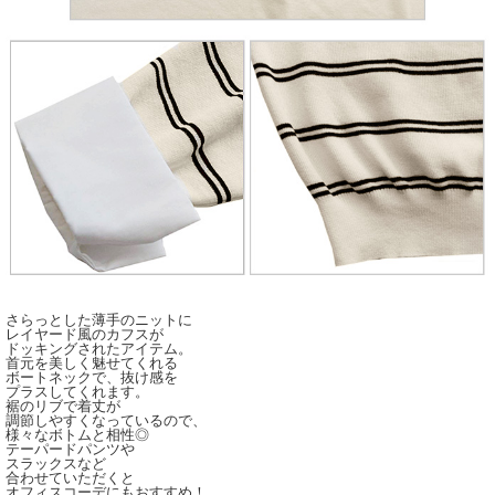
さらっとした薄手のニットに
レイヤード風のカフスが
ドッキングされたアイテム。
首元を美しく魅せてくれる
ボートネックで、抜け感を
プラスしてくれます。
裾のリブで着丈が
調節しやすくなっているので、
様々なボトムと相性◎
テーパードパンツや
スラックスなど
合わせていただくと
オフィスコーデにもおすすめ！