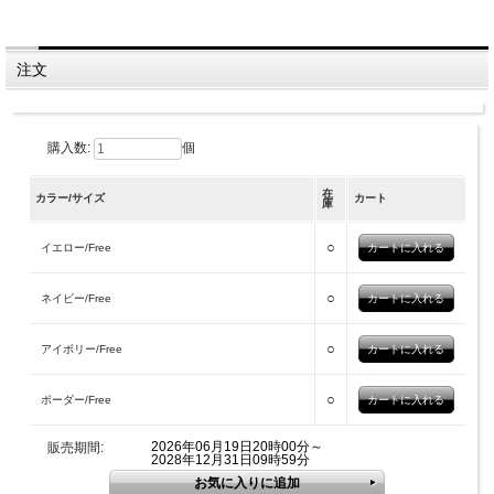
注文
購入数:
個
在
カラー/サイズ
カート
庫
○
イエロー/Free
○
ネイビー/Free
○
アイボリー/Free
○
ボーダー/Free
2026年06月19日20時00分～
販売期間:
2028年12月31日09時59分