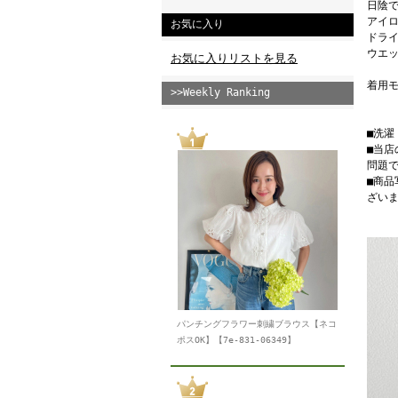
日陰
アイロ
お気に入り
ドライ
ウエッ
お気に入りリストを見る
着用モ
>>Weekly Ranking
■洗
■当
問題
■商
ざい
パンチングフラワー刺繍ブラウス【ネコ
ポスOK】【7e-831-06349】