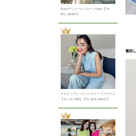
3wayボリュームバルーンtops【7e-
831-06387】
着回
スカラップレースノースリーブブラウス
【ネコポスOK】【7e-831-06417】