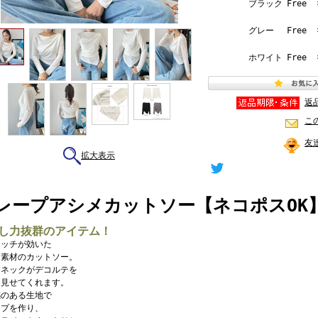
ブラック
Free
グレー
Free
ホワイト
Free
返
こ
友
拡大表示
レープアシメカットソー【ネコポスOK】【7
し力抜群のアイテム！
レッチが効いた
ー素材のカットソー。
トネックがデコルテを
に見せてくれます。
感のある生地で
ープを作り、