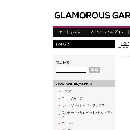
カートをみる
｜
マイページへログイン
お知らせ
HOME
商品検索
2026 SPRING/SUMMER
アウター
ニット/カーデ
カットソー/シャツ・ブラウス
ワンピース/サロペット/セットアッ
プ
ボトムス