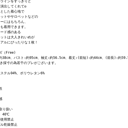
のラインをすっきりと
演出してくれて◎
りとした着心地で
ケットやサロペットなどの
ナーにはもちろん、
でも着用できます。
モード感のある
エットは大人きれいめが
ュアルにぴったりな１枚！
ズ（Free)
約38cm、バスト:約95cm、袖丈:約56.5cm、着丈:(前短):約44cm、(前長):約59.5
置き採寸の為若干のブレがございます。
ステル94%、ポリウレタン6%
性
感
取り扱い
 40℃
剤使用禁止
ブル乾燥禁止