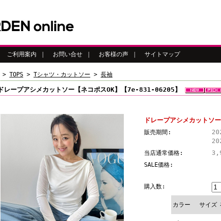
｜
ご利用案内
｜
お問い合せ
｜
お客様の声
｜
サイトマップ
>
TOPS
>
Tシャツ・カットソー
>
長袖
ドレープアシメカットソー【ネコポスOK】【7e-831-06205】
ドレープアシメカットソー【ネ
2
販売期間:
20
3,
当店通常価格:
SALE価格:
購入数:
カラー
サイズ