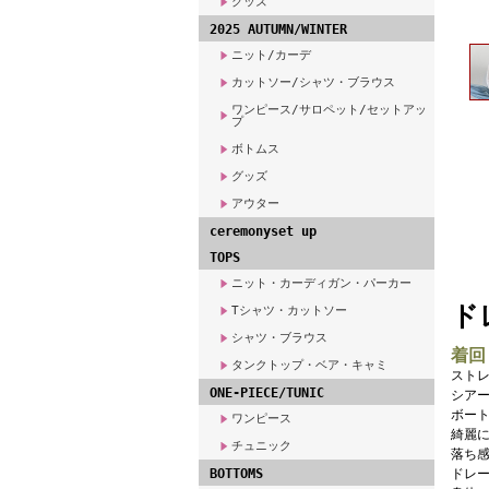
グッズ
2025 AUTUMN/WINTER
ニット/カーデ
カットソー/シャツ・ブラウス
ワンピース/サロペット/セットアッ
プ
ボトムス
グッズ
アウター
ceremonyset up
TOPS
ニット・カーディガン・パーカー
ド
Tシャツ・カットソー
シャツ・ブラウス
着回
タンクトップ・ベア・キャミ
スト
ONE-PIECE/TUNIC
シア
ボー
ワンピース
綺麗
チュニック
落ち
BOTTOMS
ドレ