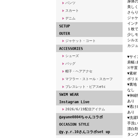
身体
パンツ
美しく
スカート
さら
ジャ
デニム
イン
SETUP
１枚
OUTER
少し
シル
ジャケット・コート
カジ
ACCESSORIES
シューズ
▼サイ
肩幅:
バッグ
※平
帽子・ヘアアクセ
▼素材
ポリエ
マフラー・ストール・スカーフ
▼裏地
ブレスレット・ピアスetc
なし
SWIM WEAR
▼伸縮
あり
Instagram Live
▼透け
2026/6/19配信アイテム
あり
@ayane0804ちゃんコラボ
▼洗濯
手洗い
OCCASION STYLE
漂白
@y.y.r.10さんコラボset up
タン