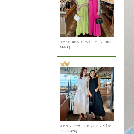
リネンMIXロングワンピース【7e-831-
06449】
スカラップデザインセットアップ【7e-
831-06424】