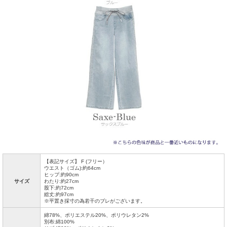
【表記サイズ】 F (フリー）
ウエスト（ゴム):約64cm
ヒップ:約90cm
サイズ
わたり:約27cm
股下:約72cm
総丈:約97cm
※平置き採寸の為若干のブレがございます。
綿78%、ポリエステル20%、ポリウレタン2%
別布:綿100%