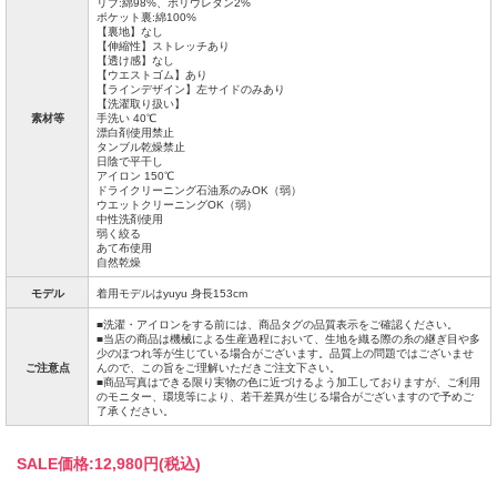
リブ:綿98%、ポリウレタン2%
ポケット裏:綿100%
【裏地】なし
【伸縮性】ストレッチあり
【透け感】なし
【ウエストゴム】あり
【ラインデザイン】左サイドのみあり
【洗濯取り扱い】
素材等
手洗い 40℃
漂白剤使用禁止
タンブル乾燥禁止
日陰で平干し
アイロン 150℃
ドライクリーニング石油系のみOK（弱）
ウエットクリーニングOK（弱）
中性洗剤使用
弱く絞る
あて布使用
自然乾燥
モデル
着用モデルはyuyu 身長153cm
■洗濯・アイロンをする前には、商品タグの品質表示をご確認ください。
■当店の商品は機械による生産過程において、生地を織る際の糸の継ぎ目や多
少のほつれ等が生じている場合がございます。品質上の問題ではございませ
ご注意点
んので、この旨をご理解いただきご注文下さい。
■商品写真はできる限り実物の色に近づけるよう加工しておりますが、ご利用
のモニター、環境等により、若干差異が生じる場合がございますので予めご
了承ください。
SALE価格:
12,980円(税込)