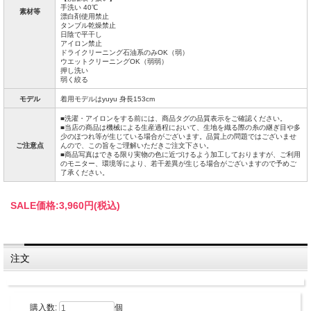
手洗い 40℃
素材等
漂白剤使用禁止
タンブル乾燥禁止
日陰で平干し
アイロン禁止
ドライクリーニング石油系のみOK（弱）
ウエットクリーニングOK（弱弱）
押し洗い
弱く絞る
モデル
着用モデルはyuyu 身長153cm
■洗濯・アイロンをする前には、商品タグの品質表示をご確認ください。
■当店の商品は機械による生産過程において、生地を織る際の糸の継ぎ目や多
少のほつれ等が生じている場合がございます。品質上の問題ではございませ
ご注意点
んので、この旨をご理解いただきご注文下さい。
■商品写真はできる限り実物の色に近づけるよう加工しておりますが、ご利用
のモニター、環境等により、若干差異が生じる場合がございますので予めご
了承ください。
SALE価格:
3,960円(税込)
注文
購入数:
個