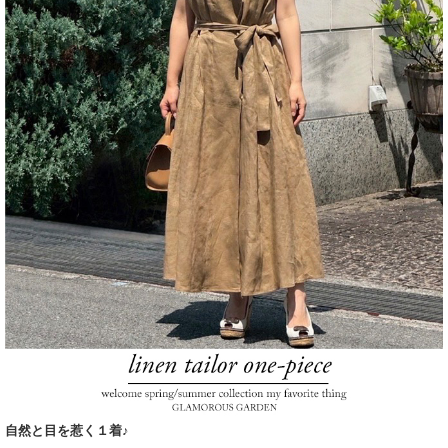
自然と目を惹く１着♪