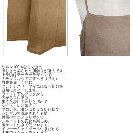
リネン100％ならではの
涼しさと柔らかな肌触りが魅力です。
上身頃はテーラーデザインで
ナチュラルなのにすっきり見え♪
肩先を優しく包む
フレンチスリーブが気になる部分を
自然にカバーします。
ウエスト下のタックから
広がるフレアは、
歩くたびにふわりと揺れて
女性らしい印象に。
フロントボタンは見えない仕様で、
シンプルで洗練された表情。
付属のウエストリボンで
シルエットの変化も楽しめ、
ポケット付きで使いやすく、
インナーキャミソール付きだから
１枚でさらっと着られます。