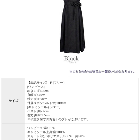
【表記サイズ】 F (フリー）
[ワンピース]
ゆき丈:約28cm
身幅:約98cm
総丈:約123cm
サイズ
付属リボンベルト:約189cm
[キャミソールインナー]
バスト:約97cm
着丈:約101.5cm
※平置き採寸の為若干のブレがございます。
ワンピース:麻100%
キャミソール上身:麻100%
スカート部分:ポリエステル80%、綿20%