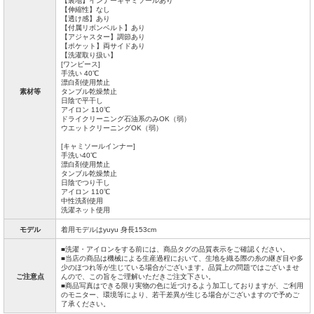
【裏地】インナーキャミソールあり
【伸縮性】なし
【透け感】あり
【付属リボンベルト】あり
【アジャスター】調節あり
【ポケット】両サイドあり
【洗濯取り扱い】
[ワンピース]
手洗い 40℃
漂白剤使用禁止
素材等
タンブル乾燥禁止
日陰で平干し
アイロン 110℃
ドライクリーニング石油系のみOK（弱）
ウエットクリーニングOK（弱）
[キャミソールインナー]
手洗い40℃
漂白剤使用禁止
タンブル乾燥禁止
日陰でつり干し
アイロン 110℃
中性洗剤使用
洗濯ネット使用
モデル
着用モデルはyuyu 身長153cm
■洗濯・アイロンをする前には、商品タグの品質表示をご確認ください。
■当店の商品は機械による生産過程において、生地を織る際の糸の継ぎ目や多
少のほつれ等が生じている場合がございます。品質上の問題ではございませ
ご注意点
んので、この旨をご理解いただきご注文下さい。
■商品写真はできる限り実物の色に近づけるよう加工しておりますが、ご利用
のモニター、環境等により、若干差異が生じる場合がございますので予めご
了承ください。