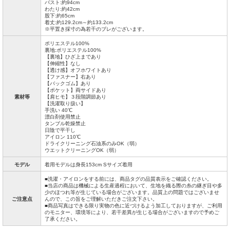
バスト:約94cm
わたり:約42cm
股下:約65cm
着丈:約129.2cm～約133.2cm
※平置き採寸の為若干のブレがございます。
ポリエステル100%
裏地:ポリエステル100%
【裏地】ひざ上まであり
【伸縮性】なし
【透け感】オフホワイトあり
【ファスナー】右あり
【バックゴム】あり
【ポケット】両サイドあり
素材等
【肩ヒモ】３段階調節あり
【洗濯取り扱い】
手洗い 40℃
漂白剤使用禁止
タンブル乾燥禁止
日陰で平干し
アイロン 110℃
ドライクリーニング石油系のみOK（弱）
ウエットクリーニングOK（弱）
モデル
着用モデルは身長153cm Sサイズ着用
■洗濯・アイロンをする前には、商品タグの品質表示をご確認ください。
■当店の商品は機械による生産過程において、生地を織る際の糸の継ぎ目や多
少のほつれ等が生じている場合がございます。品質上の問題ではございませ
ご注意点
んので、この旨をご理解いただきご注文下さい。
■商品写真はできる限り実物の色に近づけるよう加工しておりますが、ご利用
のモニター、環境等により、若干差異が生じる場合がございますので予めご
了承ください。