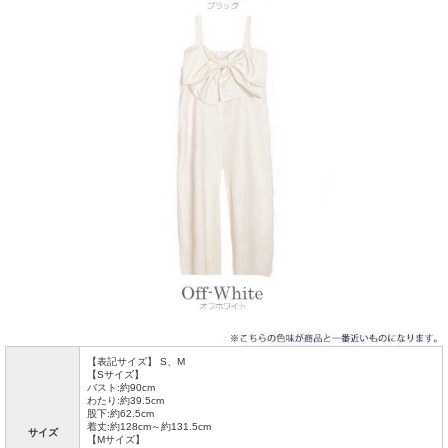
【表記サイズ】 S、M
【Sサイズ】
バスト:約90cm
わたり:約39.5cm
股下:約62.5cm
着丈:約128cm～約131.5cm
サイズ
【Mサイズ】