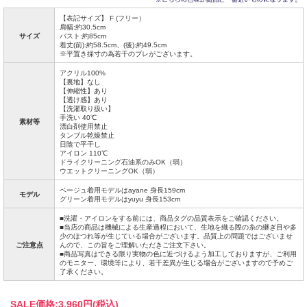
【表記サイズ】 F (フリー）
肩幅:約30.5cm
サイズ
バスト:約85cm
着丈(前):約58.5cm、(後):約49.5cm
※平置き採寸の為若干のブレがございます。
アクリル100%
【裏地】なし
【伸縮性】あり
【透け感】あり
【洗濯取り扱い】
手洗い 40℃
素材等
漂白剤使用禁止
タンブル乾燥禁止
日陰で平干し
アイロン 110℃
ドライクリーニング石油系のみOK（弱）
ウエットクリーニングOK（弱）
ベージュ着用モデルはayane 身長159cm
モデル
グリーン着用モデルはyuyu 身長153cm
■洗濯・アイロンをする前には、商品タグの品質表示をご確認ください。
■当店の商品は機械による生産過程において、生地を織る際の糸の継ぎ目や多
少のほつれ等が生じている場合がございます。品質上の問題ではございませ
ご注意点
んので、この旨をご理解いただきご注文下さい。
■商品写真はできる限り実物の色に近づけるよう加工しておりますが、ご利用
のモニター、環境等により、若干差異が生じる場合がございますので予めご
了承ください。
SALE価格:
3,960円(税込)