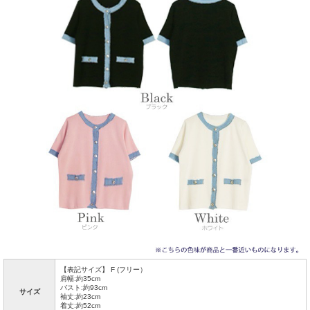
【表記サイズ】 F (フリー）
肩幅:約35cm
バスト:約93cm
サイズ
袖丈:約23cm
着丈:約52cm