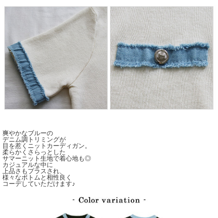
爽やかなブルーの
デニム調トリミングが
目を惹くニットカーディガン。
柔らかくさらっとした
サマーニット生地で着心地も◎
カジュアルな中に
上品さもプラスされ、
様々なボトムと相性良く
コーデしていただけます♪