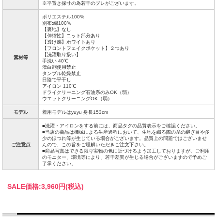
※平置き採寸の為若干のブレがございます。
ポリエステル100%
別布:綿100%
【裏地】なし
【伸縮性】ニット部分あり
【透け感】ホワイトあり
【フロントフェイクポケット】２つあり
【洗濯取り扱い】
素材等
手洗い 40℃
漂白剤使用禁止
タンブル乾燥禁止
日陰で平干し
アイロン 110℃
ドライクリーニング石油系のみOK（弱）
ウエットクリーニングOK（弱）
モデル
着用モデルはyuyu 身長153cm
■洗濯・アイロンをする前には、商品タグの品質表示をご確認ください。
■当店の商品は機械による生産過程において、生地を織る際の糸の継ぎ目や多
少のほつれ等が生じている場合がございます。品質上の問題ではございませ
ご注意点
んので、この旨をご理解いただきご注文下さい。
■商品写真はできる限り実物の色に近づけるよう加工しておりますが、ご利用
のモニター、環境等により、若干差異が生じる場合がございますので予めご
了承ください。
SALE価格:
3,960円(税込)