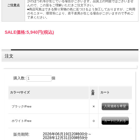
少のほつれ等が生じている場合がございます。品質上の問題ではございませ
ご注意点
んので、この旨をご理解いただきご注文下さい。
■商品写真はできる限り実物の色に近づけるよう加工しておりますが、ご利用
のモニター、環境等により、若干差異が生じる場合がございますので予めご
了承ください。
SALE価格:
5,940円(税込)
注文
購入数:
個
在
カラー/サイズ
カート
庫
×
入荷連絡を希望
ブラック/Free
○
ホワイト/Free
2026年06月19日20時00分～
販売期間:
2028年12月31日09時59分