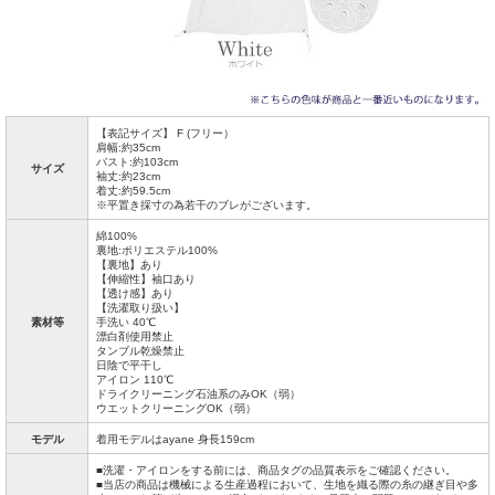
【表記サイズ】 F (フリー）
肩幅:約35cm
バスト:約103cm
サイズ
袖丈:約23cm
着丈:約59.5cm
※平置き採寸の為若干のブレがございます。
綿100%
裏地:ポリエステル100%
【裏地】あり
【伸縮性】袖口あり
【透け感】あり
【洗濯取り扱い】
素材等
手洗い 40℃
漂白剤使用禁止
タンブル乾燥禁止
日陰で平干し
アイロン 110℃
ドライクリーニング石油系のみOK（弱）
ウエットクリーニングOK（弱）
モデル
着用モデルはayane 身長159cm
■洗濯・アイロンをする前には、商品タグの品質表示をご確認ください。
■当店の商品は機械による生産過程において、生地を織る際の糸の継ぎ目や多